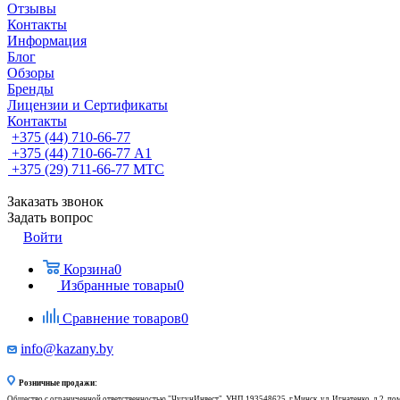
Отзывы
Контакты
Информация
Блог
Обзоры
Бренды
Лицензии и Сертификаты
Контакты
+375 (44) 710-66-77
+375 (44) 710-66-77
А1
+375 (29) 711-66-77
МТС
Заказать звонок
Задать вопрос
Войти
Корзина
0
Избранные товары
0
Сравнение товаров
0
info@kazany.by
Розничные продажи:
Общество с ограниченной ответственностью "ЧугунИнвест", УНП 193548625, г.Минск, ул. Игнатенко, д.2, по