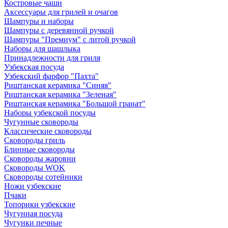
Костровые чаши
Аксессуары для грилей и очагов
Шампуры и наборы
Шампуры с деревянной ручкой
Шампуры "Премиум" с литой ручкой
Наборы для шашлыка
Принадлежности для гриля
Узбекская посуда
Узбекский фарфор "Пахта"
Риштанская керамика "Синяя"
Риштанская керамика "Зеленая"
Риштанская керамика "Большой гранат"
Наборы узбекской посуды
Чугунные сковороды
Классические сковороды
Сковороды гриль
Блинные сковороды
Сковороды жаровни
Сковороды WOK
Сковороды сотейники
Ножи узбекские
Пчаки
Топорики узбекские
Чугунная посуда
Чугунки печные