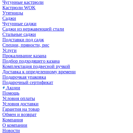
Чугунные кастрюли
Кастрюли WOK
Утятницы
Саджи
Чугунные саджи
Саджи из нержавеющей стали
Стальные саджи
Подставки под садж
Специи, пряности, рис
Услуги
Прокаливание казана
Подбор подходящего казана
Комплектация подвесной ручкой
Доставка к определенному времени
Подарочкая упаковка
Подарочный сертификат
Акции
Помощь
Условия оплаты
Условия доставки
Гарантия на товар
Обмен и возврат
Компания
О компании
Новости