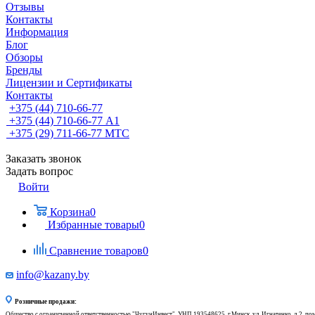
Отзывы
Контакты
Информация
Блог
Обзоры
Бренды
Лицензии и Сертификаты
Контакты
+375 (44) 710-66-77
+375 (44) 710-66-77
А1
+375 (29) 711-66-77
МТС
Заказать звонок
Задать вопрос
Войти
Корзина
0
Избранные товары
0
Сравнение товаров
0
info@kazany.by
Розничные продажи:
Общество с ограниченной ответственностью "ЧугунИнвест", УНП 193548625, г.Минск, ул. Игнатенко, д.2, по