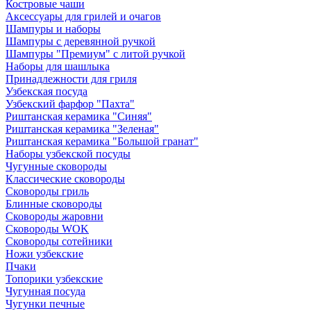
Костровые чаши
Аксессуары для грилей и очагов
Шампуры и наборы
Шампуры с деревянной ручкой
Шампуры "Премиум" с литой ручкой
Наборы для шашлыка
Принадлежности для гриля
Узбекская посуда
Узбекский фарфор "Пахта"
Риштанская керамика "Синяя"
Риштанская керамика "Зеленая"
Риштанская керамика "Большой гранат"
Наборы узбекской посуды
Чугунные сковороды
Классические сковороды
Сковороды гриль
Блинные сковороды
Сковороды жаровни
Сковороды WOK
Сковороды сотейники
Ножи узбекские
Пчаки
Топорики узбекские
Чугунная посуда
Чугунки печные