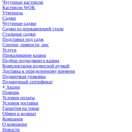
Чугунные кастрюли
Кастрюли WOK
Утятницы
Саджи
Чугунные саджи
Саджи из нержавеющей стали
Стальные саджи
Подставки под садж
Специи, пряности, рис
Услуги
Прокаливание казана
Подбор подходящего казана
Комплектация подвесной ручкой
Доставка к определенному времени
Подарочкая упаковка
Подарочный сертификат
Акции
Помощь
Условия оплаты
Условия доставки
Гарантия на товар
Обмен и возврат
Компания
О компании
Новости