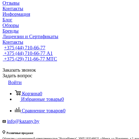
Отзывы
Контакты
Информация
Блог
Обзоры
Бренды
Лицензии и Сертификаты
Контакты
+375 (44) 710-66-77
+375 (44) 710-66-77
А1
+375 (29) 711-66-77
МТС
Заказать звонок
Задать вопрос
Войти
Корзина
0
Избранные товары
0
Сравнение товаров
0
info@kazany.by
Розничные продажи:
Общество с ограниченной ответственностью "ЧугунИнвест", УНП 193548625, г.Минск, ул. Игнатенко, д.2, по