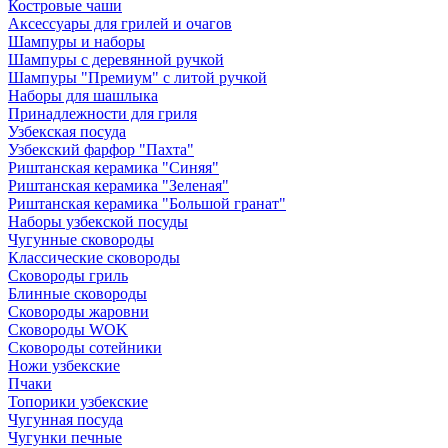
Костровые чаши
Аксессуары для грилей и очагов
Шампуры и наборы
Шампуры с деревянной ручкой
Шампуры "Премиум" с литой ручкой
Наборы для шашлыка
Принадлежности для гриля
Узбекская посуда
Узбекский фарфор "Пахта"
Риштанская керамика "Синяя"
Риштанская керамика "Зеленая"
Риштанская керамика "Большой гранат"
Наборы узбекской посуды
Чугунные сковороды
Классические сковороды
Сковороды гриль
Блинные сковороды
Сковороды жаровни
Сковороды WOK
Сковороды сотейники
Ножи узбекские
Пчаки
Топорики узбекские
Чугунная посуда
Чугунки печные