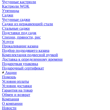
Чугунные кастрюли
Кастрюли WOK
Утятницы
Саджи
Чугунные саджи
Саджи из нержавеющей стали
Стальные саджи
Подставки под садж
Специи, пряности, рис
Услуги
Прокаливание казана
Подбор подходящего казана
Комплектация подвесной ручкой
Доставка к определенному времени
Подарочкая упаковка
Подарочный сертификат
Акции
Помощь
Условия оплаты
Условия доставки
Гарантия на товар
Обмен и возврат
Компания
О компании
Новости