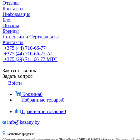
Отзывы
Контакты
Информация
Блог
Обзоры
Бренды
Лицензии и Сертификаты
Контакты
+375 (44) 710-66-77
+375 (44) 710-66-77
А1
+375 (29) 711-66-77
МТС
Заказать звонок
Задать вопрос
Войти
Корзина
0
Избранные товары
0
Сравнение товаров
0
info@kazany.by
Розничные продажи:
Общество с ограниченной ответственностью "ЧугунИнвест", УНП 193548625, г.Минск, ул. Игнатенко, д.2, по