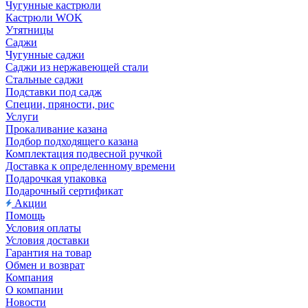
Чугунные кастрюли
Кастрюли WOK
Утятницы
Саджи
Чугунные саджи
Саджи из нержавеющей стали
Стальные саджи
Подставки под садж
Специи, пряности, рис
Услуги
Прокаливание казана
Подбор подходящего казана
Комплектация подвесной ручкой
Доставка к определенному времени
Подарочкая упаковка
Подарочный сертификат
Акции
Помощь
Условия оплаты
Условия доставки
Гарантия на товар
Обмен и возврат
Компания
О компании
Новости