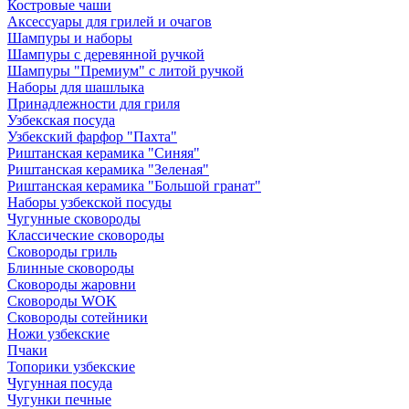
Костровые чаши
Аксессуары для грилей и очагов
Шампуры и наборы
Шампуры с деревянной ручкой
Шампуры "Премиум" с литой ручкой
Наборы для шашлыка
Принадлежности для гриля
Узбекская посуда
Узбекский фарфор "Пахта"
Риштанская керамика "Синяя"
Риштанская керамика "Зеленая"
Риштанская керамика "Большой гранат"
Наборы узбекской посуды
Чугунные сковороды
Классические сковороды
Сковороды гриль
Блинные сковороды
Сковороды жаровни
Сковороды WOK
Сковороды сотейники
Ножи узбекские
Пчаки
Топорики узбекские
Чугунная посуда
Чугунки печные