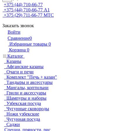
+375 (44) 710-66-77
+375 (44) 710-66-77
А1
+375 (29) 711-66-77
МТС
Заказать звонок
Войти
Сравнение
0
Избранные товары
0
Корзина
0
Каталог
Казаны
Афганские казаны
Очаги и печи
Комплект "Печь + казан"
Тандыры и аксессуары
Мангалы, коптильни
Грили и аксессуары
Шампуры и наборы
Узбекская посуда
Чугунные сковороды
Ножи узбекские
Чугунная посуда
Саджи
Специи, пряности, рис