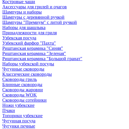
Костровые чаши
Аксессуары для грилей и очагов
Шампуры и наборы
Шампуры с деревянной ручкой
Шампуры "Премиум" с литой ручкой
Наборы для шашлыка
Принадлежности для гриля
Узбекская посуда
Узбекский фарфор "Пахта"
Риштанская керамика "Синяя"
Риштанская керамика "Зеленая"
Риштанская керамика "Большой гранат"
Наборы узбекской посуды
Чугунные сковороды
Классические сковороды
Сковороды гриль
Блинные сковороды
Сковороды жаровни
Сковороды WOK
Сковороды сотейники
Ножи узбекские
Пчаки
Топорики узбекские
Чугунная посуда
Чугунки печные