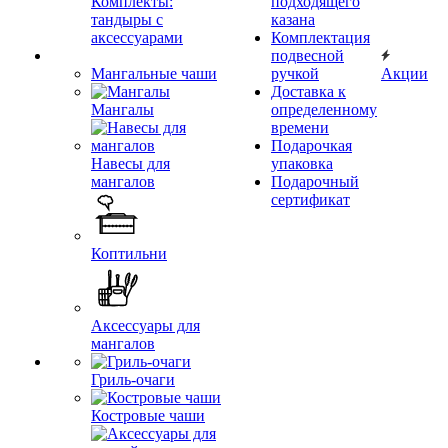
Комплекты:
подходящего
тандыры с
казана
аксессуарами
Комплектация
подвесной
Мангальные чаши
ручкой
Акции
Доставка к
Мангалы
определенному
времени
Подарочкая
Навесы для
упаковка
мангалов
Подарочный
сертификат
Коптильни
Аксессуары для
мангалов
Гриль-очаги
Костровые чаши