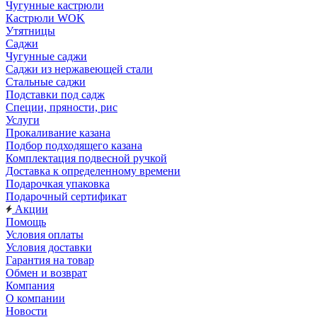
Чугунные кастрюли
Кастрюли WOK
Утятницы
Саджи
Чугунные саджи
Саджи из нержавеющей стали
Стальные саджи
Подставки под садж
Специи, пряности, рис
Услуги
Прокаливание казана
Подбор подходящего казана
Комплектация подвесной ручкой
Доставка к определенному времени
Подарочкая упаковка
Подарочный сертификат
Акции
Помощь
Условия оплаты
Условия доставки
Гарантия на товар
Обмен и возврат
Компания
О компании
Новости