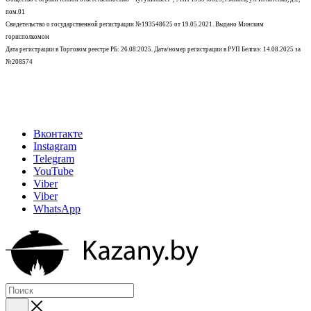
пом.01
Свидетельство о государственной регистрации №193548625 от 19.05.2021.
Выдано Минским
горисполкомом
Дата регистрации в Торговом реестре РБ: 26.08.2025. Дата/номер регистрации в РУП Белгиэ: 14.08.2025 за
№208574
Вконтакте
Instagram
Telegram
YouTube
Viber
Viber
WhatsApp