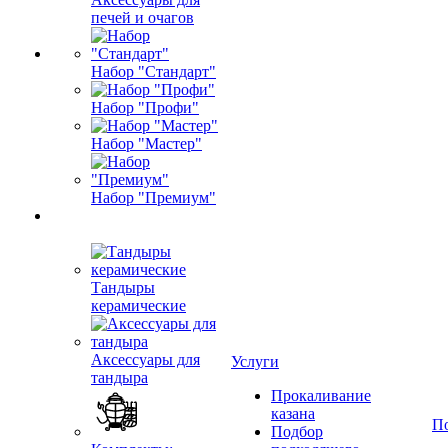
печей и очагов
Набор "Стандарт"
Набор "Профи"
Набор "Мастер"
Набор "Премиум"
Тандыры
керамические
Аксессуары для
Услуги
тандыра
Прокаливание
казана
П
Подбор