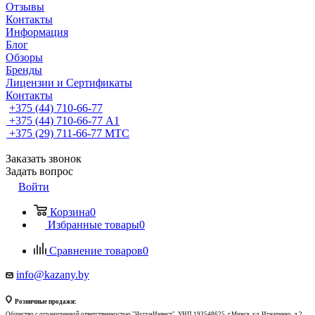
Отзывы
Контакты
Информация
Блог
Обзоры
Бренды
Лицензии и Сертификаты
Контакты
+375 (44) 710-66-77
+375 (44) 710-66-77
А1
+375 (29) 711-66-77
МТС
Заказать звонок
Задать вопрос
Войти
Корзина
0
Избранные товары
0
Сравнение товаров
0
info@kazany.by
Розничные продажи:
Общество с ограниченной ответственностью "ЧугунИнвест", УНП 193548625, г.Минск, ул. Игнатенко, д.2,