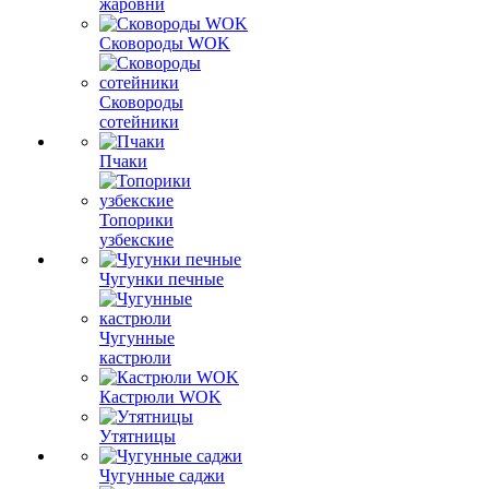
жаровни
Сковороды WOK
Сковороды
сотейники
Пчаки
Топорики
узбекские
Чугунки печные
Чугунные
кастрюли
Кастрюли WOK
Утятницы
Чугунные саджи