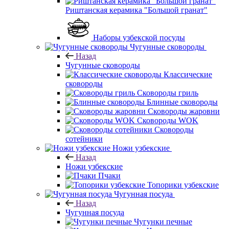
Риштанская керамика "Большой гранат"
Наборы узбекской посуды
Чугунные сковороды
Назад
Чугунные сковороды
Классические
сковороды
Сковороды гриль
Блинные сковороды
Сковороды жаровни
Сковороды WOK
Сковороды
сотейники
Ножи узбекские
Назад
Ножи узбекские
Пчаки
Топорики узбекские
Чугунная посуда
Назад
Чугунная посуда
Чугунки печные