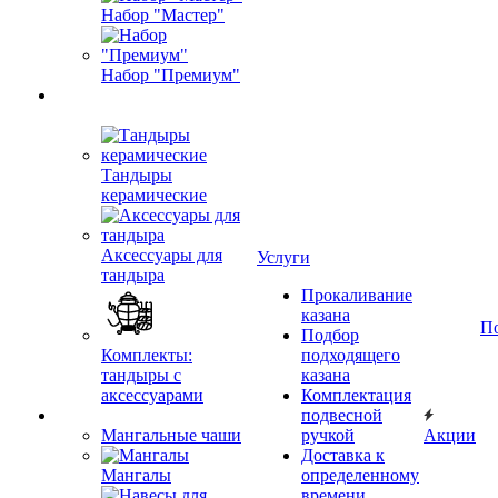
Набор "Мастер"
Набор "Премиум"
Тандыры
керамические
Аксессуары для
Услуги
тандыра
Прокаливание
казана
П
Подбор
Комплекты:
подходящего
тандыры с
казана
аксессуарами
Комплектация
подвесной
Мангальные чаши
ручкой
Акции
Доставка к
Мангалы
определенному
времени