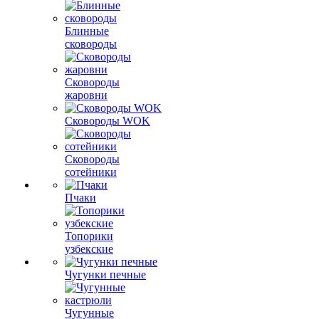
Блинные
сковороды
Сковороды
жаровни
Сковороды WOK
Сковороды
сотейники
Пчаки
Топорики
узбекские
Чугунки печные
Чугунные