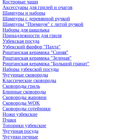
Костровые чаши
Аксессуары для грилей и очагов
Шампуры и наборы
Шампуры с деревянной ручкой
Шампуры "Премиум" с литой ручкой
Наборы для шашлыка
Принадлежности для гриля
Узбекская посуда
Узбекский фарфор "Пахта"
Риштанская керамика "Синяя"
Риштанская керамика "Зеленая"
Риштанская керамика "Большой гранат"
Наборы узбекской посуды
Чугунные сковороды
Классические сковороды
Сковороды гриль
Блинные сковороды
Сковороды жаровни
Сковороды WOK
Сковороды сотейники
Ножи узбекские
Пчаки
Топорики узбекские
Чугунная посуда
Чугунки печные