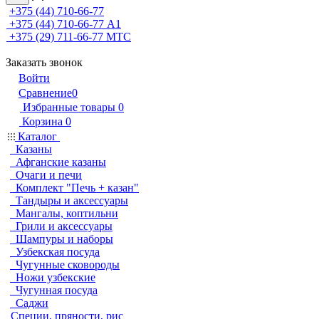
+375 (44) 710-66-77
+375 (44) 710-66-77
А1
+375 (29) 711-66-77
МТС
Заказать звонок
Войти
Сравнение
0
Избранные товары
0
Корзина
0
Каталог
Казаны
Афганские казаны
Очаги и печи
Комплект "Печь + казан"
Тандыры и аксессуары
Мангалы, коптильни
Грили и аксессуары
Шампуры и наборы
Узбекская посуда
Чугунные сковороды
Ножи узбекские
Чугунная посуда
Саджи
Специи, пряности, рис