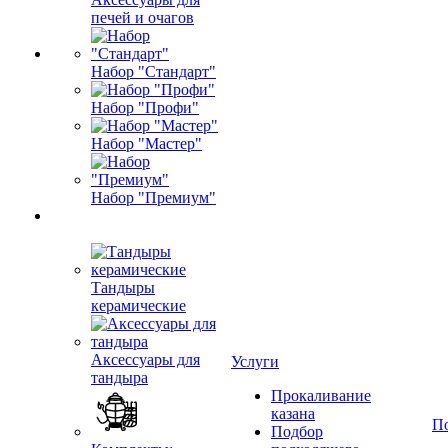
печей и очагов
Набор "Стандарт"
Набор "Профи"
Набор "Мастер"
Набор "Премиум"
Тандыры
керамические
Аксессуары для
Услуги
тандыра
Прокаливание
казана
П
Подбор