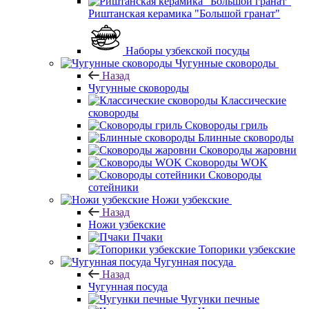
Риштанская керамика "Большой гранат"
Наборы узбекской посуды
Чугунные сковороды
Назад
Чугунные сковороды
Классические
сковороды
Сковороды гриль
Блинные сковороды
Сковороды жаровни
Сковороды WOK
Сковороды
сотейники
Ножи узбекские
Назад
Ножи узбекские
Пчаки
Топорики узбекские
Чугунная посуда
Назад
Чугунная посуда
Чугунки печные