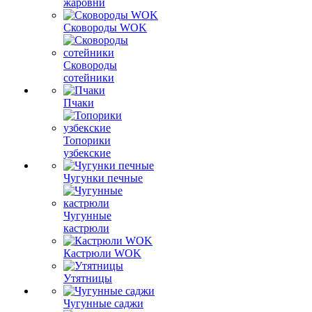
жаровни
Сковороды WOK
Сковороды
сотейники
Пчаки
Топорики
узбекские
Чугунки печные
Чугунные
кастрюли
Кастрюли WOK
Утятницы
Чугунные саджи