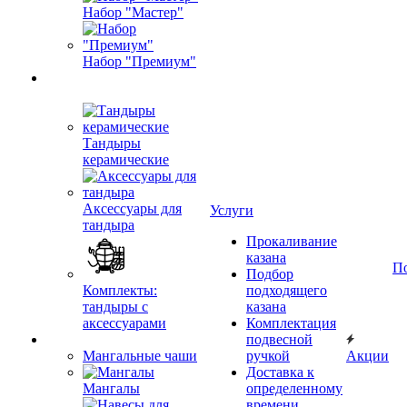
Набор "Мастер"
Набор "Премиум"
Тандыры
керамические
Аксессуары для
Услуги
тандыра
Прокаливание
казана
П
Подбор
Комплекты:
подходящего
тандыры с
казана
аксессуарами
Комплектация
подвесной
Мангальные чаши
ручкой
Акции
Доставка к
Мангалы
определенному
времени