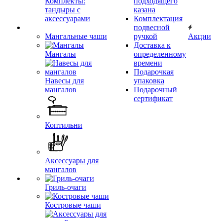
Комплекты:
подходящего
тандыры с
казана
аксессуарами
Комплектация
подвесной
Мангальные чаши
ручкой
Акции
Доставка к
Мангалы
определенному
времени
Подарочкая
Навесы для
упаковка
мангалов
Подарочный
сертификат
Коптильни
Аксессуары для
мангалов
Гриль-очаги
Костровые чаши