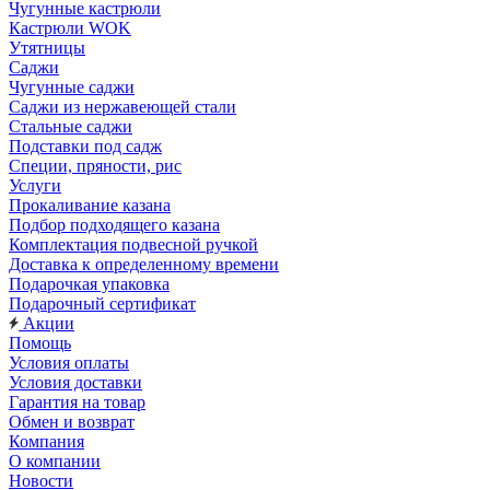
Чугунные кастрюли
Кастрюли WOK
Утятницы
Саджи
Чугунные саджи
Саджи из нержавеющей стали
Стальные саджи
Подставки под садж
Специи, пряности, рис
Услуги
Прокаливание казана
Подбор подходящего казана
Комплектация подвесной ручкой
Доставка к определенному времени
Подарочкая упаковка
Подарочный сертификат
Акции
Помощь
Условия оплаты
Условия доставки
Гарантия на товар
Обмен и возврат
Компания
О компании
Новости