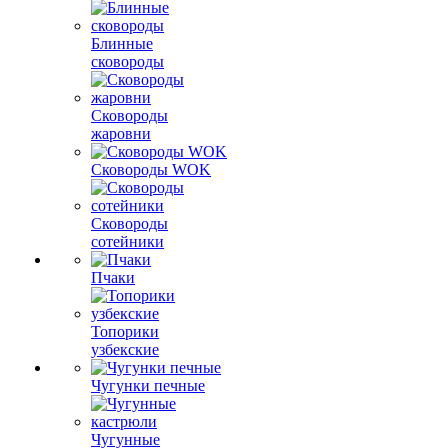
Блинные
сковороды
Сковороды
жаровни
Сковороды WOK
Сковороды
сотейники
Пчаки
Топорики
узбекские
Чугунки печные
Чугунные