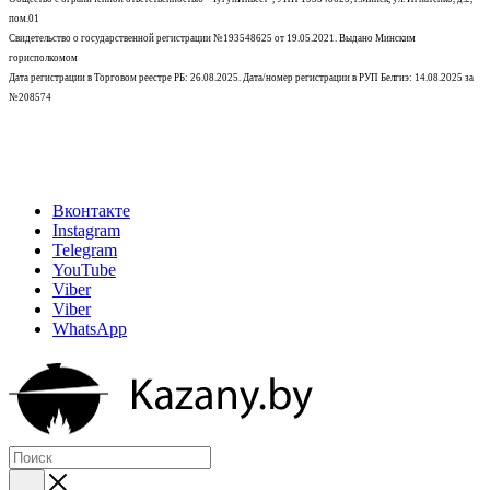
пом.01
Свидетельство о государственной регистрации №193548625 от 19.05.2021.
Выдано Минским
горисполкомом
Дата регистрации в Торговом реестре РБ: 26.08.2025. Дата/номер регистрации в РУП Белгиэ: 14.08.2025 за
№208574
Вконтакте
Instagram
Telegram
YouTube
Viber
Viber
WhatsApp