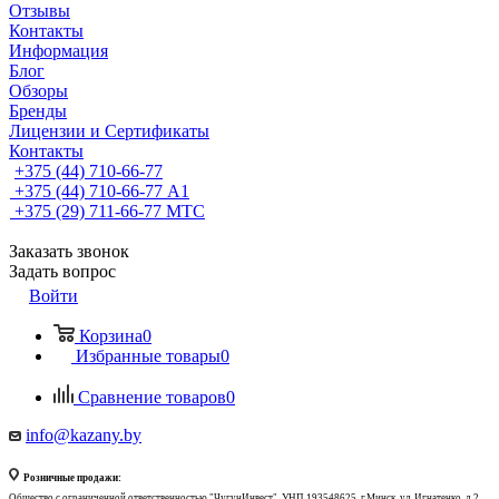
Отзывы
Контакты
Информация
Блог
Обзоры
Бренды
Лицензии и Сертификаты
Контакты
+375 (44) 710-66-77
+375 (44) 710-66-77
А1
+375 (29) 711-66-77
МТС
Заказать звонок
Задать вопрос
Войти
Корзина
0
Избранные товары
0
Сравнение товаров
0
info@kazany.by
Розничные продажи:
Общество с ограниченной ответственностью "ЧугунИнвест", УНП 193548625, г.Минск, ул. Игнатенко, д.2,