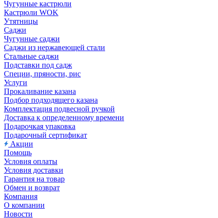
Чугунные кастрюли
Кастрюли WOK
Утятницы
Саджи
Чугунные саджи
Саджи из нержавеющей стали
Стальные саджи
Подставки под садж
Специи, пряности, рис
Услуги
Прокаливание казана
Подбор подходящего казана
Комплектация подвесной ручкой
Доставка к определенному времени
Подарочкая упаковка
Подарочный сертификат
Акции
Помощь
Условия оплаты
Условия доставки
Гарантия на товар
Обмен и возврат
Компания
О компании
Новости