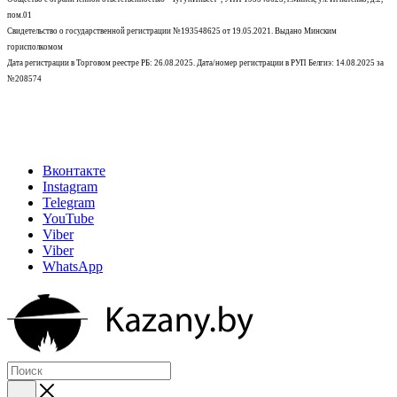
пом.01
Свидетельство о государственной регистрации №193548625 от 19.05.2021.
Выдано Минским
горисполкомом
Дата регистрации в Торговом реестре РБ: 26.08.2025. Дата/номер регистрации в РУП Белгиэ: 14.08.2025 за
№208574
Вконтакте
Instagram
Telegram
YouTube
Viber
Viber
WhatsApp