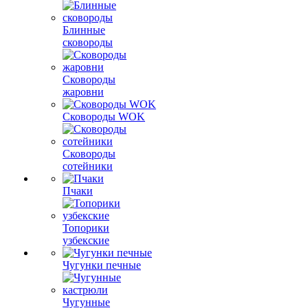
Блинные
сковороды
Сковороды
жаровни
Сковороды WOK
Сковороды
сотейники
Пчаки
Топорики
узбекские
Чугунки печные
Чугунные