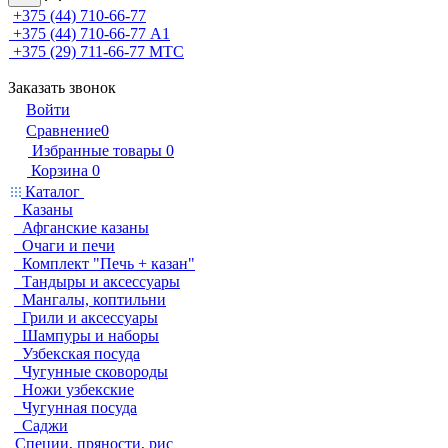
+375 (44) 710-66-77
+375 (44) 710-66-77
А1
+375 (29) 711-66-77
МТС
Заказать звонок
Войти
Сравнение
0
Избранные товары
0
Корзина
0
Каталог
Казаны
Афганские казаны
Очаги и печи
Комплект "Печь + казан"
Тандыры и аксессуары
Мангалы, коптильни
Грили и аксессуары
Шампуры и наборы
Узбекская посуда
Чугунные сковороды
Ножи узбекские
Чугунная посуда
Саджи
Специи, пряности, рис