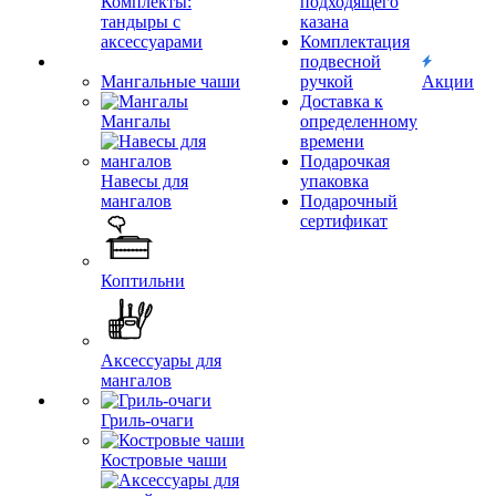
Комплекты:
подходящего
тандыры с
казана
аксессуарами
Комплектация
подвесной
Мангальные чаши
ручкой
Акции
Доставка к
Мангалы
определенному
времени
Подарочкая
Навесы для
упаковка
мангалов
Подарочный
сертификат
Коптильни
Аксессуары для
мангалов
Гриль-очаги
Костровые чаши