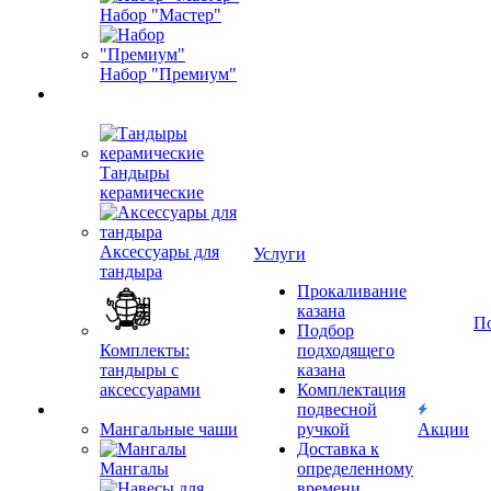
Набор "Мастер"
Набор "Премиум"
Тандыры
керамические
Аксессуары для
Услуги
тандыра
Прокаливание
казана
П
Подбор
Комплекты:
подходящего
тандыры с
казана
аксессуарами
Комплектация
подвесной
Мангальные чаши
ручкой
Акции
Доставка к
Мангалы
определенному
времени