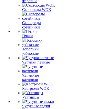
жаровни
Сковороды WOK
Сковороды
сотейники
Пчаки
Топорики
узбекские
Чугунки печные
Чугунные
кастрюли
Кастрюли WOK
Утятницы
Чугунные саджи