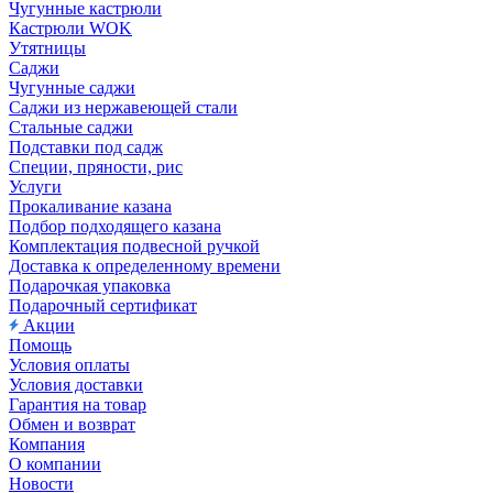
Чугунные кастрюли
Кастрюли WOK
Утятницы
Саджи
Чугунные саджи
Саджи из нержавеющей стали
Стальные саджи
Подставки под садж
Специи, пряности, рис
Услуги
Прокаливание казана
Подбор подходящего казана
Комплектация подвесной ручкой
Доставка к определенному времени
Подарочкая упаковка
Подарочный сертификат
Акции
Помощь
Условия оплаты
Условия доставки
Гарантия на товар
Обмен и возврат
Компания
О компании
Новости