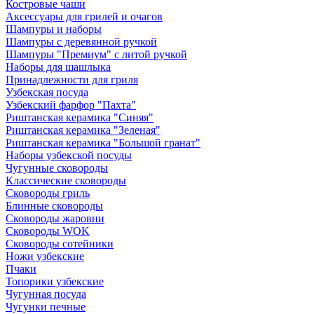
Костровые чаши
Аксессуары для грилей и очагов
Шампуры и наборы
Шампуры с деревянной ручкой
Шампуры "Премиум" с литой ручкой
Наборы для шашлыка
Принадлежности для гриля
Узбекская посуда
Узбекский фарфор "Пахта"
Риштанская керамика "Синяя"
Риштанская керамика "Зеленая"
Риштанская керамика "Большой гранат"
Наборы узбекской посуды
Чугунные сковороды
Классические сковороды
Сковороды гриль
Блинные сковороды
Сковороды жаровни
Сковороды WOK
Сковороды сотейники
Ножи узбекские
Пчаки
Топорики узбекские
Чугунная посуда
Чугунки печные