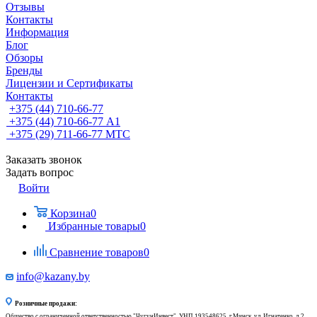
Отзывы
Контакты
Информация
Блог
Обзоры
Бренды
Лицензии и Сертификаты
Контакты
+375 (44) 710-66-77
+375 (44) 710-66-77
А1
+375 (29) 711-66-77
МТС
Заказать звонок
Задать вопрос
Войти
Корзина
0
Избранные товары
0
Сравнение товаров
0
info@kazany.by
Розничные продажи:
Общество с ограниченной ответственностью "ЧугунИнвест", УНП 193548625, г.Минск, ул. Игнатенко, д.2,