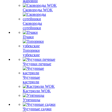
жаровни
Сковороды WOK
Сковороды
сотейники
Пчаки
Топорики
узбекские
Чугунки печные
Чугунные
кастрюли
Кастрюли WOK
Утятницы
Чугунные саджи