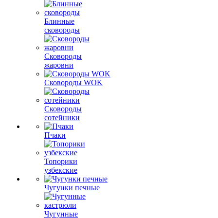
Блинные
сковороды
Сковороды
жаровни
Сковороды WOK
Сковороды
сотейники
Пчаки
Топорики
узбекские
Чугунки печные
Чугунные