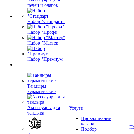
печей и очагов
Набор "Стандарт"
Набор "Профи"
Набор "Мастер"
Набор "Премиум"
Тандыры
керамические
Аксессуары для
Услуги
тандыра
Прокаливание
казана
П
Подбор