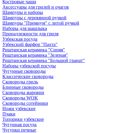
Костровые чаши
Аксессуары для грилей и очагов
Шампуры и наборы
Шампуры с деревянной ручкой
Шампуры "Премиум" с литой ручкой
Наборы для шашлыка
Принадлежности для гриля
Узбекская посуда
Узбекский фарфор "Пахта"
Риштанская керамика "Синяя"
Риштанская керамика "Зеленая"
Риштанская керамика "Большой гранат"
Наборы узбекской посуды
Чугунные сковороды
Классические сковороды
Сковороды гриль
Блинные сковороды
Сковороды жаровни
Сковороды WOK
Сковороды сотейники
Ножи узбекские
Пчаки
Топорики узбекские
Чугунная посуда
Чугунки печные