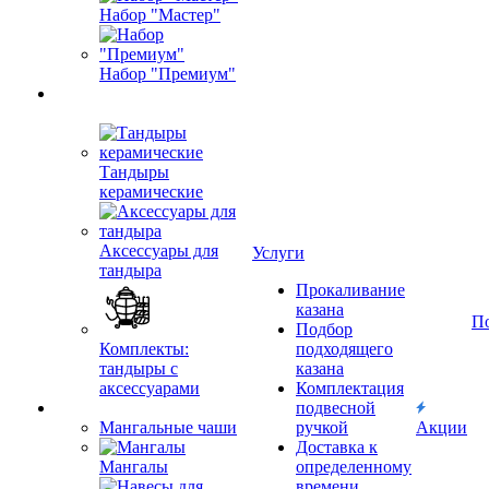
Набор "Мастер"
Набор "Премиум"
Тандыры
керамические
Аксессуары для
Услуги
тандыра
Прокаливание
казана
П
Подбор
Комплекты:
подходящего
тандыры с
казана
аксессуарами
Комплектация
подвесной
Мангальные чаши
ручкой
Акции
Доставка к
Мангалы
определенному
времени