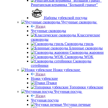
Риштанская керамика "Большой гранат"
Наборы узбекской посуды
Чугунные сковороды
Назад
Чугунные сковороды
Классические
сковороды
Сковороды гриль
Блинные сковороды
Сковороды жаровни
Сковороды WOK
Сковороды
сотейники
Ножи узбекские
Назад
Ножи узбекские
Пчаки
Топорики узбекские
Чугунная посуда
Назад
Чугунная посуда
Чугунки печные