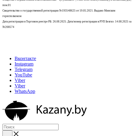
пом.01
Свидетельство о государственной регистрации №193548625 от 19.05.2021.
Выдано Минским
горисполкомом
Дата регистрации в Торговом реестре РБ: 26.08.2025. Дата/номер регистрации в РУП Белгиэ: 14.08.2025 за
№208574
Вконтакте
Instagram
Telegram
YouTube
Viber
Viber
WhatsApp