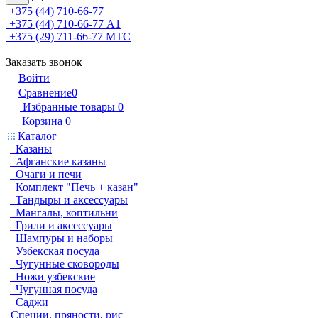
+375 (44) 710-66-77
+375 (44) 710-66-77
А1
+375 (29) 711-66-77
МТС
Заказать звонок
Войти
Сравнение
0
Избранные товары
0
Корзина
0
Каталог
Казаны
Афганские казаны
Очаги и печи
Комплект "Печь + казан"
Тандыры и аксессуары
Мангалы, коптильни
Грили и аксессуары
Шампуры и наборы
Узбекская посуда
Чугунные сковороды
Ножи узбекские
Чугунная посуда
Саджи
Специи, пряности, рис