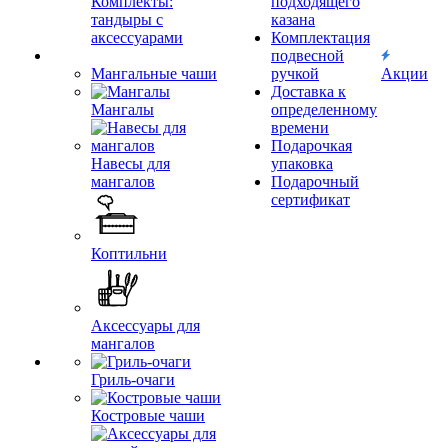
Комплекты:
подходящего
тандыры с
казана
аксессуарами
Комплектация
подвесной
Мангальные чаши
ручкой
Акции
Доставка к
Мангалы
определенному
времени
Подарочкая
Навесы для
упаковка
мангалов
Подарочный
сертификат
Коптильни
Аксессуары для
мангалов
Гриль-очаги
Костровые чаши