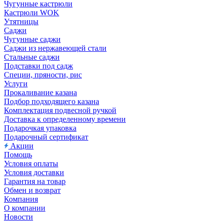
Чугунные кастрюли
Кастрюли WOK
Утятницы
Саджи
Чугунные саджи
Саджи из нержавеющей стали
Стальные саджи
Подставки под садж
Специи, пряности, рис
Услуги
Прокаливание казана
Подбор подходящего казана
Комплектация подвесной ручкой
Доставка к определенному времени
Подарочкая упаковка
Подарочный сертификат
Акции
Помощь
Условия оплаты
Условия доставки
Гарантия на товар
Обмен и возврат
Компания
О компании
Новости