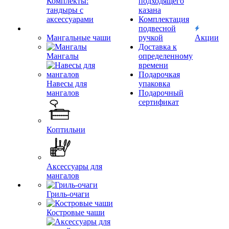
Комплекты:
подходящего
тандыры с
казана
аксессуарами
Комплектация
подвесной
Мангальные чаши
ручкой
Акции
Доставка к
Мангалы
определенному
времени
Подарочкая
Навесы для
упаковка
мангалов
Подарочный
сертификат
Коптильни
Аксессуары для
мангалов
Гриль-очаги
Костровые чаши