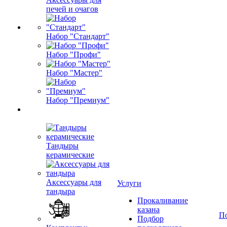
печей и очагов
Набор "Стандарт"
Набор "Профи"
Набор "Мастер"
Набор "Премиум"
Тандыры
керамические
Аксессуары для
Услуги
тандыра
Прокаливание
казана
П
Подбор