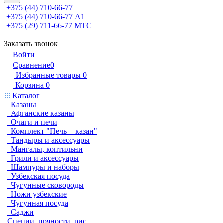
+375 (44) 710-66-77
+375 (44) 710-66-77
А1
+375 (29) 711-66-77
МТС
Заказать звонок
Войти
Сравнение
0
Избранные товары
0
Корзина
0
Каталог
Казаны
Афганские казаны
Очаги и печи
Комплект "Печь + казан"
Тандыры и аксессуары
Мангалы, коптильни
Грили и аксессуары
Шампуры и наборы
Узбекская посуда
Чугунные сковороды
Ножи узбекские
Чугунная посуда
Саджи
Специи, пряности, рис