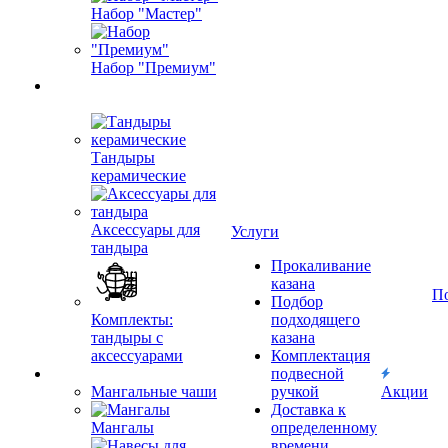
Набор "Мастер"
Набор "Премиум"
Тандыры
керамические
Аксессуары для
Услуги
тандыра
Прокаливание
казана
П
Подбор
Комплекты:
подходящего
тандыры с
казана
аксессуарами
Комплектация
подвесной
Мангальные чаши
ручкой
Акции
Доставка к
Мангалы
определенному
времени