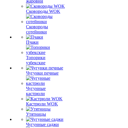
жаровни
Сковороды WOK
Сковороды
сотейники
Пчаки
Топорики
узбекские
Чугунки печные
Чугунные
кастрюли
Кастрюли WOK
Утятницы
Чугунные саджи