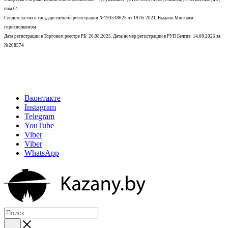
пом.01
Свидетельство о государственной регистрации №193548625 от 19.05.2021.
Выдано Минским
горисполкомом
Дата регистрации в Торговом реестре РБ: 26.08.2025. Дата/номер регистрации в РУП Белгиэ: 14.08.2025 за
№208574
Вконтакте
Instagram
Telegram
YouTube
Viber
Viber
WhatsApp