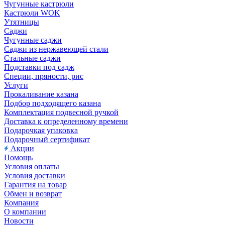
Чугунные кастрюли
Кастрюли WOK
Утятницы
Саджи
Чугунные саджи
Саджи из нержавеющей стали
Стальные саджи
Подставки под садж
Специи, пряности, рис
Услуги
Прокаливание казана
Подбор подходящего казана
Комплектация подвесной ручкой
Доставка к определенному времени
Подарочкая упаковка
Подарочный сертификат
Акции
Помощь
Условия оплаты
Условия доставки
Гарантия на товар
Обмен и возврат
Компания
О компании
Новости