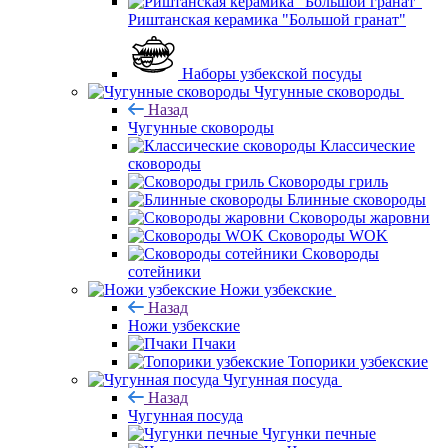
Риштанская керамика "Большой гранат"
Наборы узбекской посуды
Чугунные сковороды
Назад
Чугунные сковороды
Классические
сковороды
Сковороды гриль
Блинные сковороды
Сковороды жаровни
Сковороды WOK
Сковороды
сотейники
Ножи узбекские
Назад
Ножи узбекские
Пчаки
Топорики узбекские
Чугунная посуда
Назад
Чугунная посуда
Чугунки печные