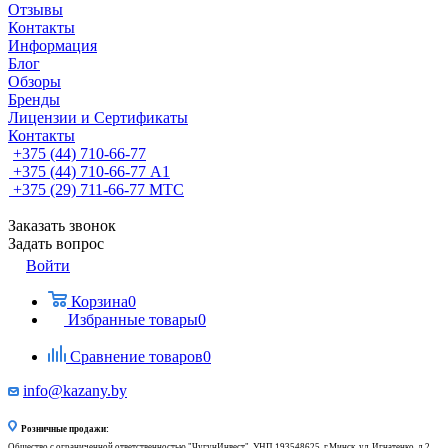
Отзывы
Контакты
Информация
Блог
Обзоры
Бренды
Лицензии и Сертификаты
Контакты
+375 (44) 710-66-77
+375 (44) 710-66-77
А1
+375 (29) 711-66-77
МТС
Заказать звонок
Задать вопрос
Войти
Корзина
0
Избранные товары
0
Сравнение товаров
0
info@kazany.by
Розничные продажи:
Общество с ограниченной ответственностью "ЧугунИнвест", УНП 193548625, г.Минск, ул. Игнатенко, д.2,