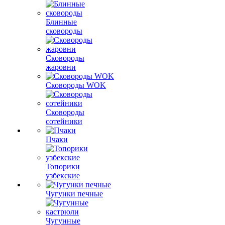
Блинные
сковороды
Сковороды
жаровни
Сковороды WOK
Сковороды
сотейники
Пчаки
Топорики
узбекские
Чугунки печные
Чугунные