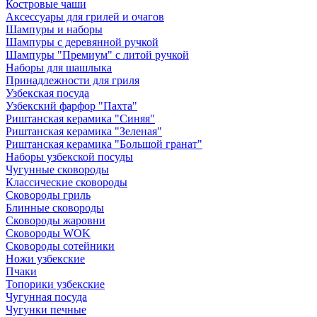
Костровые чаши
Аксессуары для грилей и очагов
Шампуры и наборы
Шампуры с деревянной ручкой
Шампуры "Премиум" с литой ручкой
Наборы для шашлыка
Принадлежности для гриля
Узбекская посуда
Узбекский фарфор "Пахта"
Риштанская керамика "Синяя"
Риштанская керамика "Зеленая"
Риштанская керамика "Большой гранат"
Наборы узбекской посуды
Чугунные сковороды
Классические сковороды
Сковороды гриль
Блинные сковороды
Сковороды жаровни
Сковороды WOK
Сковороды сотейники
Ножи узбекские
Пчаки
Топорики узбекские
Чугунная посуда
Чугунки печные