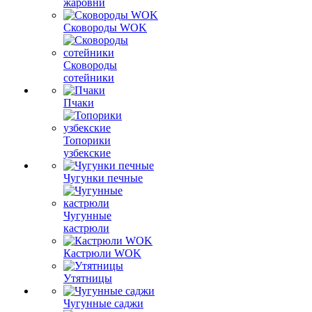
жаровни
Сковороды WOK
Сковороды
сотейники
Пчаки
Топорики
узбекские
Чугунки печные
Чугунные
кастрюли
Кастрюли WOK
Утятницы
Чугунные саджи