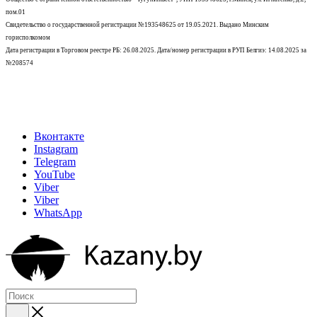
пом.01
Свидетельство о государственной регистрации №193548625 от 19.05.2021.
Выдано Минским
горисполкомом
Дата регистрации в Торговом реестре РБ: 26.08.2025. Дата/номер регистрации в РУП Белгиэ: 14.08.2025 за
№208574
Вконтакте
Instagram
Telegram
YouTube
Viber
Viber
WhatsApp