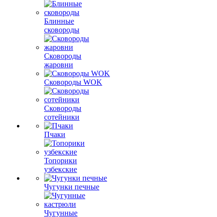
Блинные
сковороды
Сковороды
жаровни
Сковороды WOK
Сковороды
сотейники
Пчаки
Топорики
узбекские
Чугунки печные
Чугунные