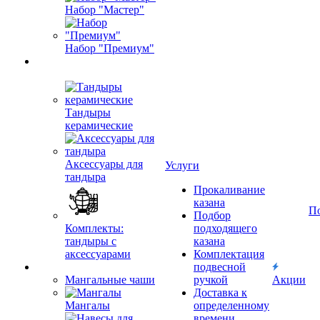
Набор "Мастер"
Набор "Премиум"
Тандыры
керамические
Аксессуары для
Услуги
тандыра
Прокаливание
казана
П
Подбор
Комплекты:
подходящего
тандыры с
казана
аксессуарами
Комплектация
подвесной
Мангальные чаши
ручкой
Акции
Доставка к
Мангалы
определенному
времени