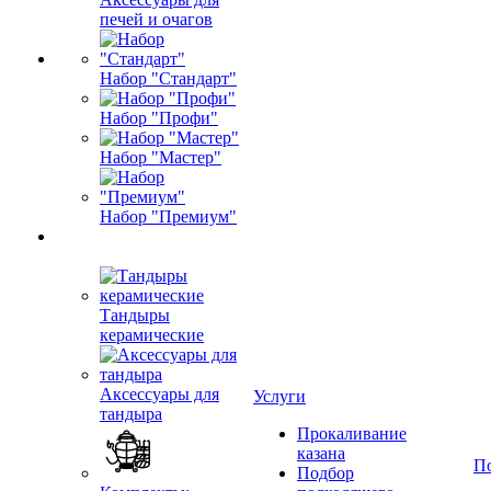
печей и очагов
Набор "Стандарт"
Набор "Профи"
Набор "Мастер"
Набор "Премиум"
Тандыры
керамические
Аксессуары для
Услуги
тандыра
Прокаливание
казана
П
Подбор