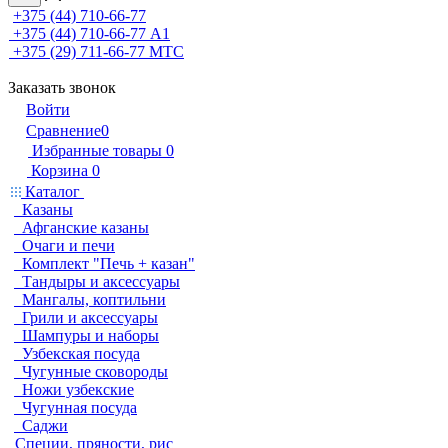
+375 (44) 710-66-77
+375 (44) 710-66-77
А1
+375 (29) 711-66-77
МТС
Заказать звонок
Войти
Сравнение
0
Избранные товары
0
Корзина
0
Каталог
Казаны
Афганские казаны
Очаги и печи
Комплект "Печь + казан"
Тандыры и аксессуары
Мангалы, коптильни
Грили и аксессуары
Шампуры и наборы
Узбекская посуда
Чугунные сковороды
Ножи узбекские
Чугунная посуда
Саджи
Специи, пряности, рис