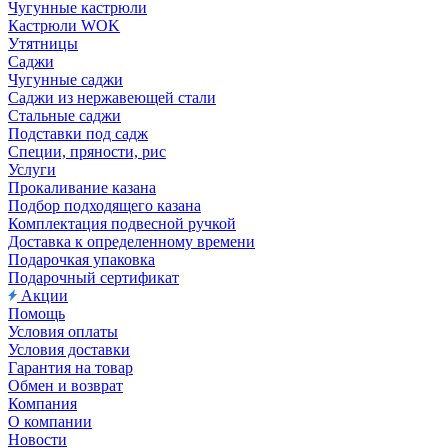
Чугунные кастрюли
Кастрюли WOK
Утятницы
Саджи
Чугунные саджи
Саджи из нержавеющей стали
Стальные саджи
Подставки под садж
Специи, пряности, рис
Услуги
Прокаливание казана
Подбор подходящего казана
Комплектация подвесной ручкой
Доставка к определенному времени
Подарочкая упаковка
Подарочный сертификат
Акции
Помощь
Условия оплаты
Условия доставки
Гарантия на товар
Обмен и возврат
Компания
О компании
Новости