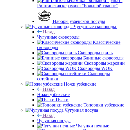
Риштанская керамика "Большой гранат"
Наборы узбекской посуды
Чугунные сковороды
Назад
Чугунные сковороды
Классические
сковороды
Сковороды гриль
Блинные сковороды
Сковороды жаровни
Сковороды WOK
Сковороды
сотейники
Ножи узбекские
Назад
Ножи узбекские
Пчаки
Топорики узбекские
Чугунная посуда
Назад
Чугунная посуда
Чугунки печные