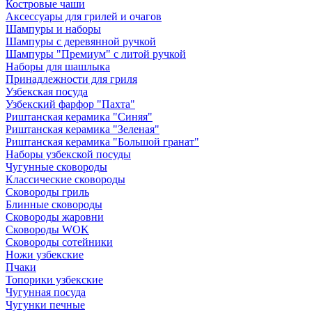
Костровые чаши
Аксессуары для грилей и очагов
Шампуры и наборы
Шампуры с деревянной ручкой
Шампуры "Премиум" с литой ручкой
Наборы для шашлыка
Принадлежности для гриля
Узбекская посуда
Узбекский фарфор "Пахта"
Риштанская керамика "Синяя"
Риштанская керамика "Зеленая"
Риштанская керамика "Большой гранат"
Наборы узбекской посуды
Чугунные сковороды
Классические сковороды
Сковороды гриль
Блинные сковороды
Сковороды жаровни
Сковороды WOK
Сковороды сотейники
Ножи узбекские
Пчаки
Топорики узбекские
Чугунная посуда
Чугунки печные