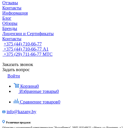
Отзывы
Контакты
Информация
Блог
Обзоры
Бренды
Лицензии и Сертификаты
Контакты
+375 (44) 710-66-77
+375 (44) 710-66-77
А1
+375 (29) 711-66-77
МТС
Заказать звонок
Задать вопрос
Войти
Корзина
0
Избранные товары
0
Сравнение товаров
0
info@kazany.by
Розничные продажи:
Общество с ограниченной ответственностью "ЧугунИнвест", УНП 193548625, г.Минск, ул. Игнатенко, д.2,