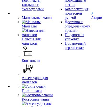
Комплекты:
подходящего
тандыры с
казана
аксессуарами
Комплектация
подвесной
Мангальные чаши
ручкой
Акции
Доставка к
Мангалы
определенному
времени
Подарочкая
Навесы для
упаковка
мангалов
Подарочный
сертификат
Коптильни
Аксессуары для
мангалов
Гриль-очаги
Костровые чаши