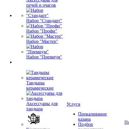
печей и очагов
Набор "Стандарт"
Набор "Профи"
Набор "Мастер"
Набор "Премиум"
Тандыры
керамические
Аксессуары для
Услуги
тандыра
Прокаливание
казана
П
Подбор