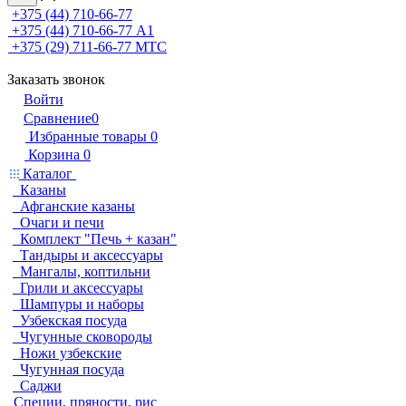
+375 (44) 710-66-77
+375 (44) 710-66-77
А1
+375 (29) 711-66-77
МТС
Заказать звонок
Войти
Сравнение
0
Избранные товары
0
Корзина
0
Каталог
Казаны
Афганские казаны
Очаги и печи
Комплект "Печь + казан"
Тандыры и аксессуары
Мангалы, коптильни
Грили и аксессуары
Шампуры и наборы
Узбекская посуда
Чугунные сковороды
Ножи узбекские
Чугунная посуда
Саджи
Специи, пряности, рис