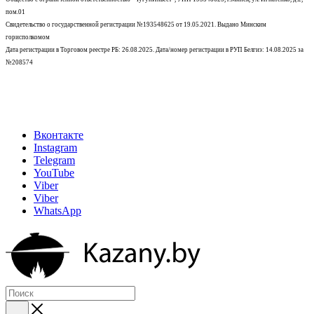
пом.01
Свидетельство о государственной регистрации №193548625 от 19.05.2021.
Выдано Минским
горисполкомом
Дата регистрации в Торговом реестре РБ: 26.08.2025. Дата/номер регистрации в РУП Белгиэ: 14.08.2025 за
№208574
Вконтакте
Instagram
Telegram
YouTube
Viber
Viber
WhatsApp