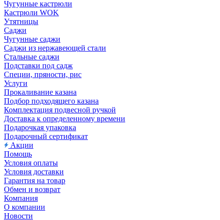
Чугунные кастрюли
Кастрюли WOK
Утятницы
Саджи
Чугунные саджи
Саджи из нержавеющей стали
Стальные саджи
Подставки под садж
Специи, пряности, рис
Услуги
Прокаливание казана
Подбор подходящего казана
Комплектация подвесной ручкой
Доставка к определенному времени
Подарочкая упаковка
Подарочный сертификат
Акции
Помощь
Условия оплаты
Условия доставки
Гарантия на товар
Обмен и возврат
Компания
О компании
Новости