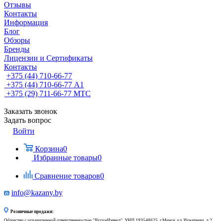
Отзывы
Контакты
Информация
Блог
Обзоры
Бренды
Лицензии и Сертификаты
Контакты
+375 (44) 710-66-77
+375 (44) 710-66-77
А1
+375 (29) 711-66-77
МТС
Заказать звонок
Задать вопрос
Войти
Корзина
0
Избранные товары
0
Сравнение товаров
0
info@kazany.by
Розничные продажи:
Общество с ограниченной ответственностью "ЧугунИнвест", УНП 193548625, г.Минск, ул. Игнатенко, д.2,