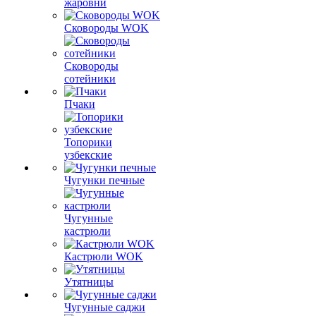
жаровни
Сковороды WOK
Сковороды
сотейники
Пчаки
Топорики
узбекские
Чугунки печные
Чугунные
кастрюли
Кастрюли WOK
Утятницы
Чугунные саджи