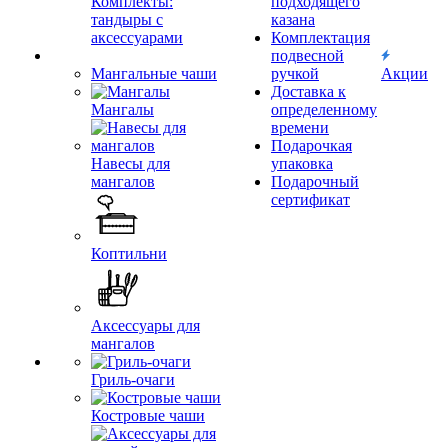
Комплекты:
подходящего
тандыры с
казана
аксессуарами
Комплектация
подвесной
Мангальные чаши
ручкой
Акции
Доставка к
Мангалы
определенному
времени
Подарочкая
Навесы для
упаковка
мангалов
Подарочный
сертификат
Коптильни
Аксессуары для
мангалов
Гриль-очаги
Костровые чаши