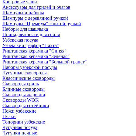
Костровые чаши
Аксессуары для грилей и очагов
Шампуры и наборы
Шампуры с деревянной ручкой
Шампуры "Премиум" с литой ручкой
Наборы для шашлыка
Принадлежности для гриля
Узбекская посуда
Узбекский фарфор "Пахта"
Риштанская керамика "Синяя"
Риштанская керамика "Зеленая"
Риштанская керамика "Большой гранат"
Наборы узбекской посуды
Чугунные сковороды
Классические сковороды
Сковороды гриль
Блинные сковороды
Сковороды жаровни
Сковороды WOK
Сковороды сотейники
Ножи узбекские
Пчаки
Топорики узбекские
Чугунная посуда
Чугунки печные