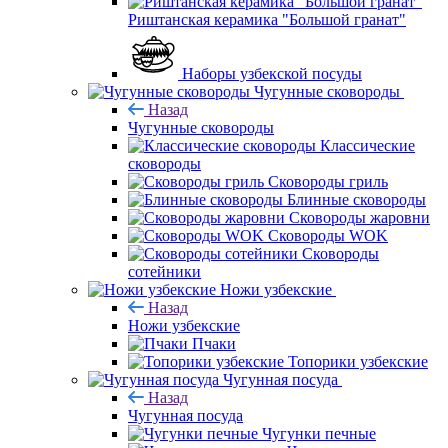
Риштанская керамика "Большой гранат"
Наборы узбекской посуды
Чугунные сковороды
Назад
Чугунные сковороды
Классические
сковороды
Сковороды гриль
Блинные сковороды
Сковороды жаровни
Сковороды WOK
Сковороды
сотейники
Ножи узбекские
Назад
Ножи узбекские
Пчаки
Топорики узбекские
Чугунная посуда
Назад
Чугунная посуда
Чугунки печные