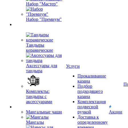
Набор "Мастер"
Набор "Премиум"
Тандыры
керамические
Аксессуары для
Услуги
тандыра
Прокаливание
казана
П
Подбор
Комплекты:
подходящего
тандыры с
казана
аксессуарами
Комплектация
подвесной
Мангальные чаши
ручкой
Акции
Доставка к
Мангалы
определенному
времени