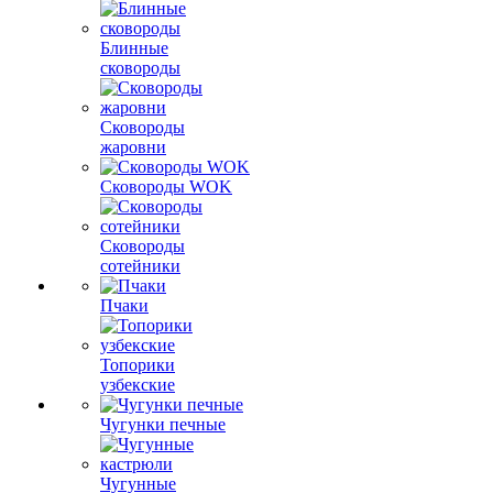
Блинные
сковороды
Сковороды
жаровни
Сковороды WOK
Сковороды
сотейники
Пчаки
Топорики
узбекские
Чугунки печные
Чугунные