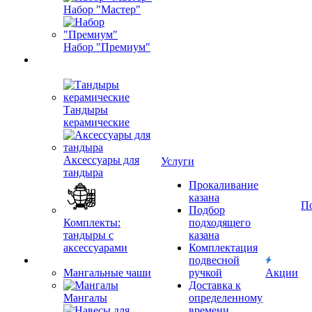
Набор "Мастер"
Набор "Премиум"
Тандыры
керамические
Аксессуары для
Услуги
тандыра
Прокаливание
казана
П
Подбор
Комплекты:
подходящего
тандыры с
казана
аксессуарами
Комплектация
подвесной
Мангальные чаши
ручкой
Акции
Доставка к
Мангалы
определенному
времени