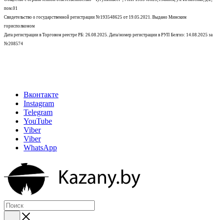
пом.01
Свидетельство о государственной регистрации №193548625 от 19.05.2021.
Выдано Минским
горисполкомом
Дата регистрации в Торговом реестре РБ: 26.08.2025. Дата/номер регистрации в РУП Белгиэ: 14.08.2025 за
№208574
Вконтакте
Instagram
Telegram
YouTube
Viber
Viber
WhatsApp