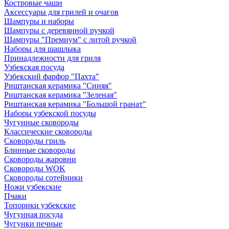
Костровые чаши
Аксессуары для грилей и очагов
Шампуры и наборы
Шампуры с деревянной ручкой
Шампуры "Премиум" с литой ручкой
Наборы для шашлыка
Принадлежности для гриля
Узбекская посуда
Узбекский фарфор "Пахта"
Риштанская керамика "Синяя"
Риштанская керамика "Зеленая"
Риштанская керамика "Большой гранат"
Наборы узбекской посуды
Чугунные сковороды
Классические сковороды
Сковороды гриль
Блинные сковороды
Сковороды жаровни
Сковороды WOK
Сковороды сотейники
Ножи узбекские
Пчаки
Топорики узбекские
Чугунная посуда
Чугунки печные