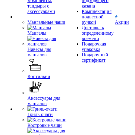
Комплекты:
подходящего
тандыры с
казана
аксессуарами
Комплектация
подвесной
Мангальные чаши
ручкой
Акции
Доставка к
Мангалы
определенному
времени
Подарочкая
Навесы для
упаковка
мангалов
Подарочный
сертификат
Коптильни
Аксессуары для
мангалов
Гриль-очаги
Костровые чаши