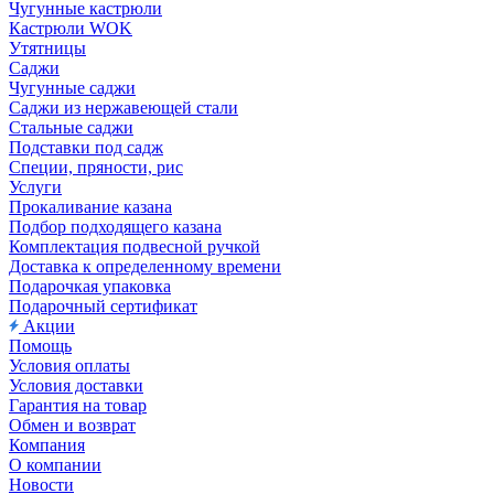
Чугунные кастрюли
Кастрюли WOK
Утятницы
Саджи
Чугунные саджи
Саджи из нержавеющей стали
Стальные саджи
Подставки под садж
Специи, пряности, рис
Услуги
Прокаливание казана
Подбор подходящего казана
Комплектация подвесной ручкой
Доставка к определенному времени
Подарочкая упаковка
Подарочный сертификат
Акции
Помощь
Условия оплаты
Условия доставки
Гарантия на товар
Обмен и возврат
Компания
О компании
Новости