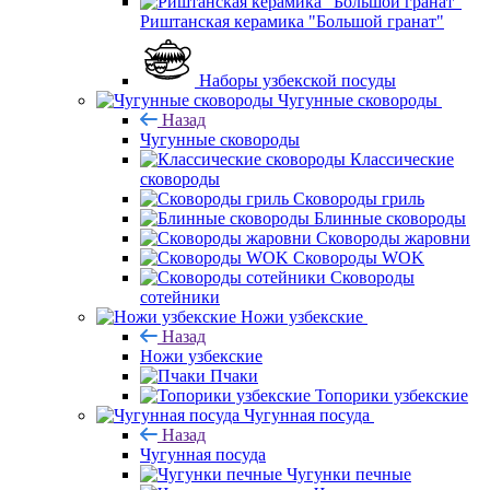
Риштанская керамика "Большой гранат"
Наборы узбекской посуды
Чугунные сковороды
Назад
Чугунные сковороды
Классические
сковороды
Сковороды гриль
Блинные сковороды
Сковороды жаровни
Сковороды WOK
Сковороды
сотейники
Ножи узбекские
Назад
Ножи узбекские
Пчаки
Топорики узбекские
Чугунная посуда
Назад
Чугунная посуда
Чугунки печные