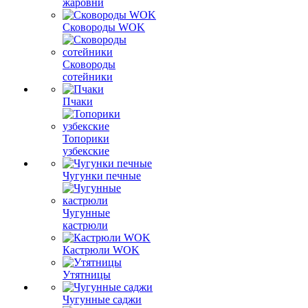
жаровни
Сковороды WOK
Сковороды
сотейники
Пчаки
Топорики
узбекские
Чугунки печные
Чугунные
кастрюли
Кастрюли WOK
Утятницы
Чугунные саджи