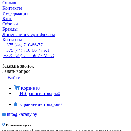
Отзывы
Контакты
Информация
Блог
Обзоры
Бренды
Лицензии и Сертификаты
Контакты
+375 (44) 710-66-77
+375 (44) 710-66-77
А1
+375 (29) 711-66-77
МТС
Заказать звонок
Задать вопрос
Войти
Корзина
0
Избранные товары
0
Сравнение товаров
0
info@kazany.by
Розничные продажи:
Общество с ограниченной ответственностью "ЧугунИнвест", УНП 193548625, г.Минск, ул. Игнатенко, д.2,