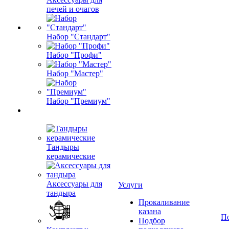
печей и очагов
Набор "Стандарт"
Набор "Профи"
Набор "Мастер"
Набор "Премиум"
Тандыры
керамические
Аксессуары для
Услуги
тандыра
Прокаливание
казана
П
Подбор