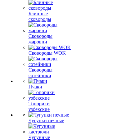
Блинные
сковороды
Сковороды
жаровни
Сковороды WOK
Сковороды
сотейники
Пчаки
Топорики
узбекские
Чугунки печные
Чугунные