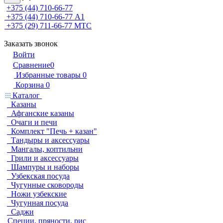
+375 (44) 710-66-77
+375 (44) 710-66-77
А1
+375 (29) 711-66-77
МТС
Заказать звонок
Войти
Сравнение
0
Избранные товары
0
Корзина
0
Каталог
Казаны
Афганские казаны
Очаги и печи
Комплект "Печь + казан"
Тандыры и аксессуары
Мангалы, коптильни
Грили и аксессуары
Шампуры и наборы
Узбекская посуда
Чугунные сковороды
Ножи узбекские
Чугунная посуда
Саджи
Специи, пряности, рис