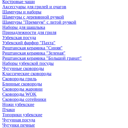
Костровые чаши
Аксессуары для грилей и очагов
Шампуры и наборы
Шампуры с деревянной ручкой
Шампуры "Премиум" с литой ручкой
Наборы для шашлыка
Принадлежности для гриля
Узбекская посуда
Узбекский фарфор "Пахта"
Риштанская керамика "Синяя"
Риштанская керамика "Зеленая"
Риштанская керамика "Большой гранат"
Наборы узбекской посуды
Чугунные сковороды
Классические сковороды
Сковороды гриль
Блинные сковороды
Сковороды жаровни
Сковороды WOK
Сковороды сотейники
Ножи узбекские
Пчаки
Топорики узбекские
Чугунная посуда
Чугунки печные