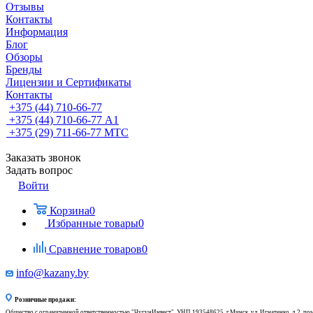
Отзывы
Контакты
Информация
Блог
Обзоры
Бренды
Лицензии и Сертификаты
Контакты
+375 (44) 710-66-77
+375 (44) 710-66-77
А1
+375 (29) 711-66-77
МТС
Заказать звонок
Задать вопрос
Войти
Корзина
0
Избранные товары
0
Сравнение товаров
0
info@kazany.by
Розничные продажи:
Общество с ограниченной ответственностью "ЧугунИнвест", УНП 193548625, г.Минск, ул. Игнатенко, д.2, по