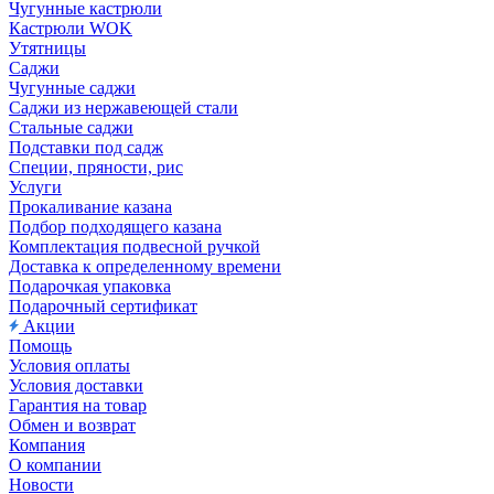
Чугунные кастрюли
Кастрюли WOK
Утятницы
Саджи
Чугунные саджи
Саджи из нержавеющей стали
Стальные саджи
Подставки под садж
Специи, пряности, рис
Услуги
Прокаливание казана
Подбор подходящего казана
Комплектация подвесной ручкой
Доставка к определенному времени
Подарочкая упаковка
Подарочный сертификат
Акции
Помощь
Условия оплаты
Условия доставки
Гарантия на товар
Обмен и возврат
Компания
О компании
Новости