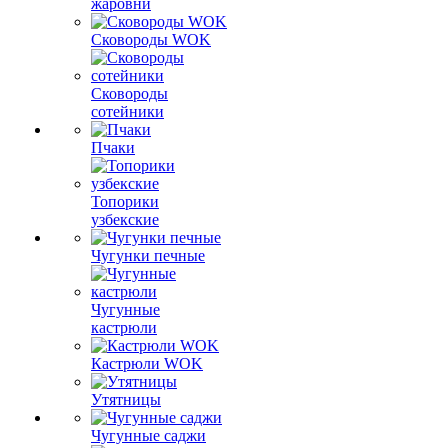
жаровни
Сковороды WOK
Сковороды
сотейники
Пчаки
Топорики
узбекские
Чугунки печные
Чугунные
кастрюли
Кастрюли WOK
Утятницы
Чугунные саджи