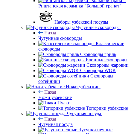
Риштанская керамика "Большой гранат"
Наборы узбекской посуды
Чугунные сковороды
Назад
Чугунные сковороды
Классические
сковороды
Сковороды гриль
Блинные сковороды
Сковороды жаровни
Сковороды WOK
Сковороды
сотейники
Ножи узбекские
Назад
Ножи узбекские
Пчаки
Топорики узбекские
Чугунная посуда
Назад
Чугунная посуда
Чугунки печные