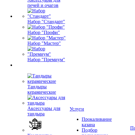
печей и очагов
Набор "Стандарт"
Набор "Профи"
Набор "Мастер"
Набор "Премиум"
Тандыры
керамические
Аксессуары для
Услуги
тандыра
Прокаливание
казана
П
Подбор