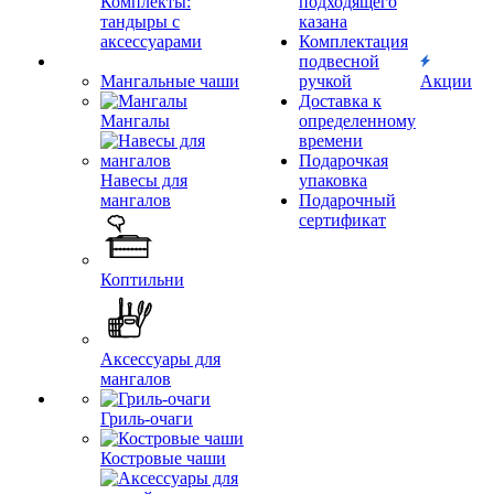
Комплекты:
подходящего
тандыры с
казана
аксессуарами
Комплектация
подвесной
Мангальные чаши
ручкой
Акции
Доставка к
Мангалы
определенному
времени
Подарочкая
Навесы для
упаковка
мангалов
Подарочный
сертификат
Коптильни
Аксессуары для
мангалов
Гриль-очаги
Костровые чаши