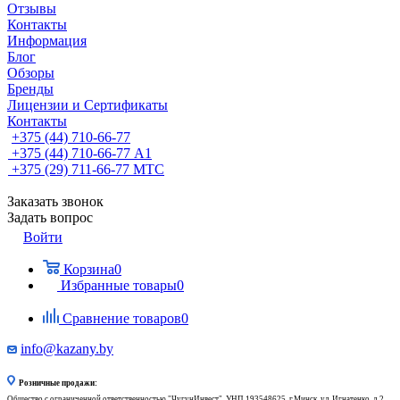
Отзывы
Контакты
Информация
Блог
Обзоры
Бренды
Лицензии и Сертификаты
Контакты
+375 (44) 710-66-77
+375 (44) 710-66-77
А1
+375 (29) 711-66-77
МТС
Заказать звонок
Задать вопрос
Войти
Корзина
0
Избранные товары
0
Сравнение товаров
0
info@kazany.by
Розничные продажи:
Общество с ограниченной ответственностью "ЧугунИнвест", УНП 193548625, г.Минск, ул. Игнатенко, д.2,