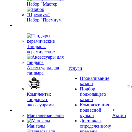
Набор "Мастер"
Набор "Премиум"
Тандыры
керамические
Аксессуары для
Услуги
тандыра
Прокаливание
казана
П
Подбор
Комплекты:
подходящего
тандыры с
казана
аксессуарами
Комплектация
подвесной
Мангальные чаши
ручкой
Акции
Доставка к
Мангалы
определенному
времени