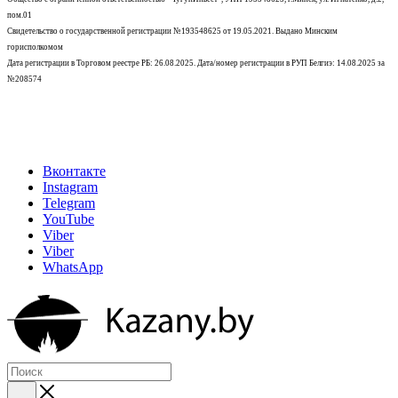
пом.01
Свидетельство о государственной регистрации №193548625 от 19.05.2021.
Выдано Минским
горисполкомом
Дата регистрации в Торговом реестре РБ: 26.08.2025. Дата/номер регистрации в РУП Белгиэ: 14.08.2025 за
№208574
Вконтакте
Instagram
Telegram
YouTube
Viber
Viber
WhatsApp