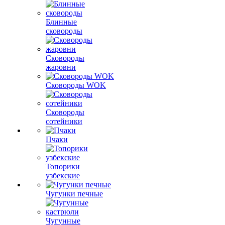
Блинные
сковороды
Сковороды
жаровни
Сковороды WOK
Сковороды
сотейники
Пчаки
Топорики
узбекские
Чугунки печные
Чугунные