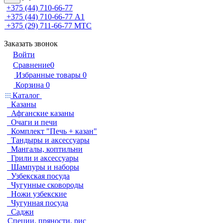
+375 (44) 710-66-77
+375 (44) 710-66-77
А1
+375 (29) 711-66-77
МТС
Заказать звонок
Войти
Сравнение
0
Избранные товары
0
Корзина
0
Каталог
Казаны
Афганские казаны
Очаги и печи
Комплект "Печь + казан"
Тандыры и аксессуары
Мангалы, коптильни
Грили и аксессуары
Шампуры и наборы
Узбекская посуда
Чугунные сковороды
Ножи узбекские
Чугунная посуда
Саджи
Специи, пряности, рис