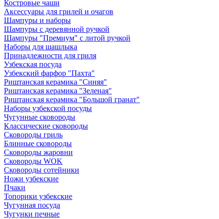
Костровые чаши
Аксессуары для грилей и очагов
Шампуры и наборы
Шампуры с деревянной ручкой
Шампуры "Премиум" с литой ручкой
Наборы для шашлыка
Принадлежности для гриля
Узбекская посуда
Узбекский фарфор "Пахта"
Риштанская керамика "Синяя"
Риштанская керамика "Зеленая"
Риштанская керамика "Большой гранат"
Наборы узбекской посуды
Чугунные сковороды
Классические сковороды
Сковороды гриль
Блинные сковороды
Сковороды жаровни
Сковороды WOK
Сковороды сотейники
Ножи узбекские
Пчаки
Топорики узбекские
Чугунная посуда
Чугунки печные