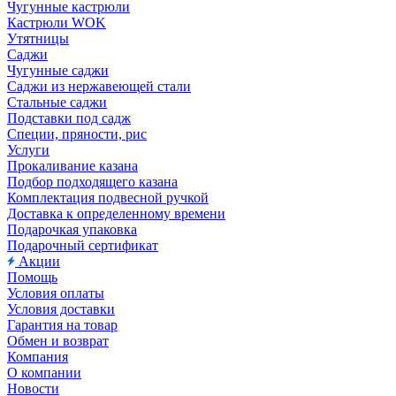
Чугунные кастрюли
Кастрюли WOK
Утятницы
Саджи
Чугунные саджи
Саджи из нержавеющей стали
Стальные саджи
Подставки под садж
Специи, пряности, рис
Услуги
Прокаливание казана
Подбор подходящего казана
Комплектация подвесной ручкой
Доставка к определенному времени
Подарочкая упаковка
Подарочный сертификат
Акции
Помощь
Условия оплаты
Условия доставки
Гарантия на товар
Обмен и возврат
Компания
О компании
Новости