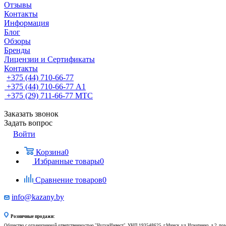
Отзывы
Контакты
Информация
Блог
Обзоры
Бренды
Лицензии и Сертификаты
Контакты
+375 (44) 710-66-77
+375 (44) 710-66-77
А1
+375 (29) 711-66-77
МТС
Заказать звонок
Задать вопрос
Войти
Корзина
0
Избранные товары
0
Сравнение товаров
0
info@kazany.by
Розничные продажи:
Общество с ограниченной ответственностью "ЧугунИнвест", УНП 193548625, г.Минск, ул. Игнатенко, д.2, по