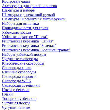
Костровые чаши
Аксессуары для грилей и очагов
Шампуры и наборы
Шампуры с деревянной ручкой
Шампуры "Премиум" с литой ручкой
Наборы для шашлыка
Принадлежности для гриля
Узбекская посуда
Узбекский фарфор "Пахта"
Риштанская керамика "Синяя"
Риштанская керамика "Зеленая"
Риштанская керамика "Большой гранат"
Наборы узбекской посуды
Чугунные сковороды
Классические сковороды
Сковороды гриль
Блинные сковороды
Сковороды жаровни
Сковороды WOK
Сковороды сотейники
Ножи узбекские
Пчаки
Топорики узбекские
Чугунная посуда
Чугунки печные