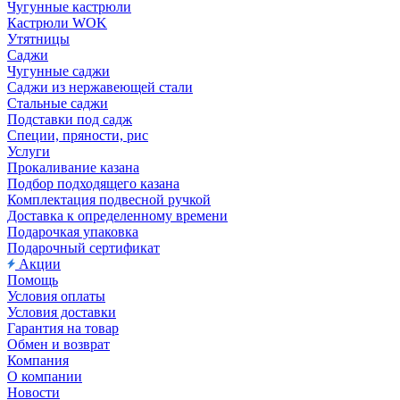
Чугунные кастрюли
Кастрюли WOK
Утятницы
Саджи
Чугунные саджи
Саджи из нержавеющей стали
Стальные саджи
Подставки под садж
Специи, пряности, рис
Услуги
Прокаливание казана
Подбор подходящего казана
Комплектация подвесной ручкой
Доставка к определенному времени
Подарочкая упаковка
Подарочный сертификат
Акции
Помощь
Условия оплаты
Условия доставки
Гарантия на товар
Обмен и возврат
Компания
О компании
Новости