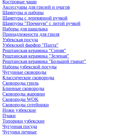
Костровые чаши
Аксессуары для грилей и очагов
Шампуры и наборы
Шампуры с деревянной ручкой
Шампуры "Премиум" с литой ручкой
Наборы для шашлыка
Принадлежности для гриля
Узбекская посуда
Узбекский фарфор "Пахта"
Риштанская керамика "Синяя"
Риштанская керамика "Зеленая"
Риштанская керамика "Большой гранат"
Наборы узбекской посуды
Чугунные сковороды
Классические сковороды
Сковороды гриль
Блинные сковороды
Сковороды жаровни
Сковороды WOK
Сковороды сотейники
Ножи узбекские
Пчаки
Топорики узбекские
Чугунная посуда
Чугунки печные