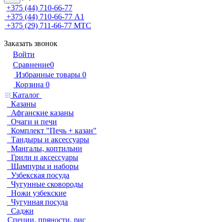
+375 (44) 710-66-77
+375 (44) 710-66-77
А1
+375 (29) 711-66-77
МТС
Заказать звонок
Войти
Сравнение
0
Избранные товары
0
Корзина
0
Каталог
Казаны
Афганские казаны
Очаги и печи
Комплект "Печь + казан"
Тандыры и аксессуары
Мангалы, коптильни
Грили и аксессуары
Шампуры и наборы
Узбекская посуда
Чугунные сковороды
Ножи узбекские
Чугунная посуда
Саджи
Специи, пряности, рис