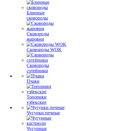
Блинные
сковороды
Сковороды
жаровни
Сковороды WOK
Сковороды
сотейники
Пчаки
Топорики
узбекские
Чугунки печные
Чугунные