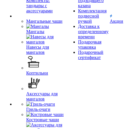
Комплекты:
подходящего
тандыры с
казана
аксессуарами
Комплектация
подвесной
Мангальные чаши
ручкой
Акции
Доставка к
Мангалы
определенному
времени
Подарочкая
Навесы для
упаковка
мангалов
Подарочный
сертификат
Коптильни
Аксессуары для
мангалов
Гриль-очаги
Костровые чаши