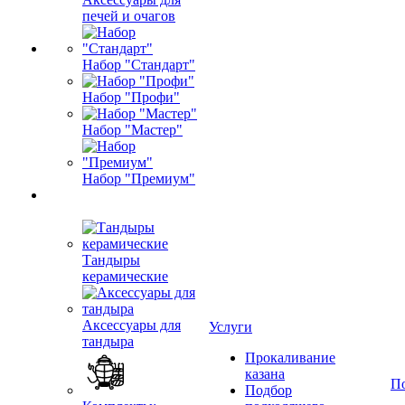
печей и очагов
Набор "Стандарт"
Набор "Профи"
Набор "Мастер"
Набор "Премиум"
Тандыры
керамические
Аксессуары для
Услуги
тандыра
Прокаливание
казана
П
Подбор