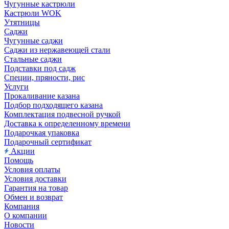
Чугунные кастрюли
Кастрюли WOK
Утятницы
Саджи
Чугунные саджи
Саджи из нержавеющей стали
Стальные саджи
Подставки под садж
Специи, пряности, рис
Услуги
Прокаливание казана
Подбор подходящего казана
Комплектация подвесной ручкой
Доставка к определенному времени
Подарочкая упаковка
Подарочный сертификат
Акции
Помощь
Условия оплаты
Условия доставки
Гарантия на товар
Обмен и возврат
Компания
О компании
Новости