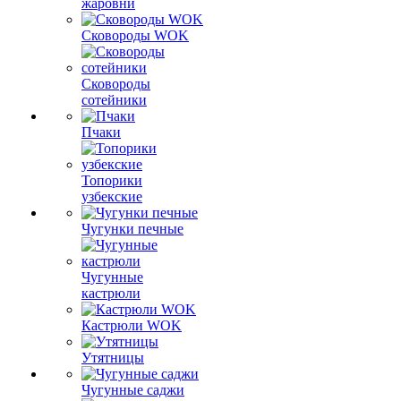
жаровни
Сковороды WOK
Сковороды
сотейники
Пчаки
Топорики
узбекские
Чугунки печные
Чугунные
кастрюли
Кастрюли WOK
Утятницы
Чугунные саджи