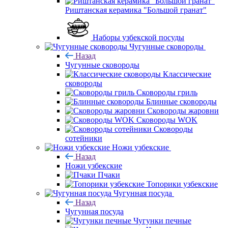
Риштанская керамика "Большой гранат"
Наборы узбекской посуды
Чугунные сковороды
Назад
Чугунные сковороды
Классические
сковороды
Сковороды гриль
Блинные сковороды
Сковороды жаровни
Сковороды WOK
Сковороды
сотейники
Ножи узбекские
Назад
Ножи узбекские
Пчаки
Топорики узбекские
Чугунная посуда
Назад
Чугунная посуда
Чугунки печные