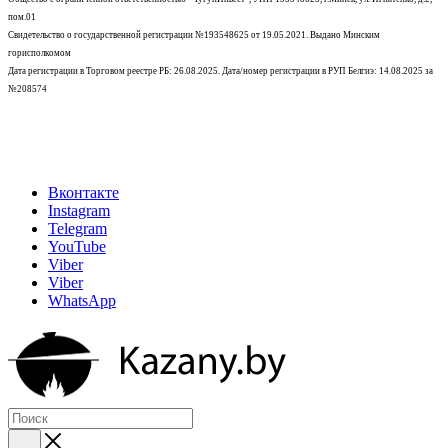
пом.01
Свидетельство о государственной регистрации №193548625 от 19.05.2021.
Выдано Минским
горисполкомом
Дата регистрации в Торговом реестре РБ: 26.08.2025. Дата/номер регистрации в РУП Белгиэ: 14.08.2025 за
№208574
Вконтакте
Instagram
Telegram
YouTube
Viber
Viber
WhatsApp