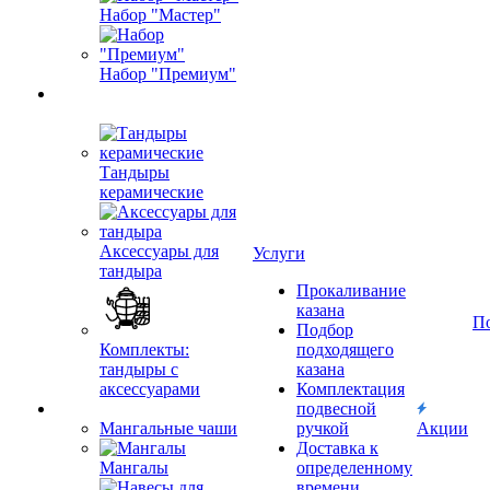
Набор "Мастер"
Набор "Премиум"
Тандыры
керамические
Аксессуары для
Услуги
тандыра
Прокаливание
казана
П
Подбор
Комплекты:
подходящего
тандыры с
казана
аксессуарами
Комплектация
подвесной
Мангальные чаши
ручкой
Акции
Доставка к
Мангалы
определенному
времени