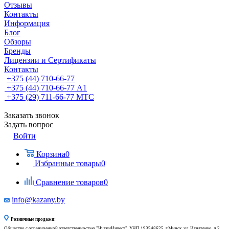
Отзывы
Контакты
Информация
Блог
Обзоры
Бренды
Лицензии и Сертификаты
Контакты
+375 (44) 710-66-77
+375 (44) 710-66-77
А1
+375 (29) 711-66-77
МТС
Заказать звонок
Задать вопрос
Войти
Корзина
0
Избранные товары
0
Сравнение товаров
0
info@kazany.by
Розничные продажи:
Общество с ограниченной ответственностью "ЧугунИнвест", УНП 193548625, г.Минск, ул. Игнатенко, д.2,