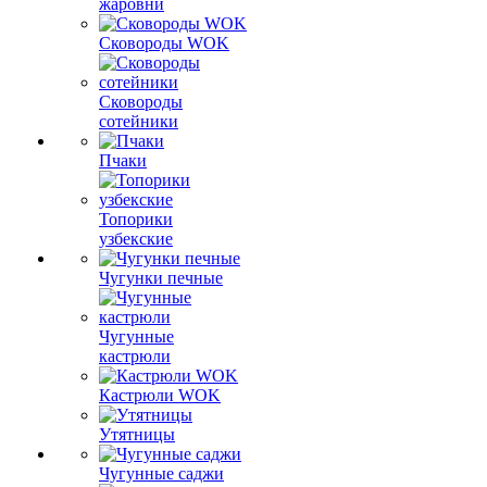
жаровни
Сковороды WOK
Сковороды
сотейники
Пчаки
Топорики
узбекские
Чугунки печные
Чугунные
кастрюли
Кастрюли WOK
Утятницы
Чугунные саджи