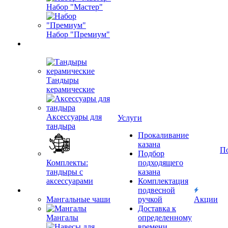
Набор "Мастер"
Набор "Премиум"
Тандыры
керамические
Аксессуары для
Услуги
тандыра
Прокаливание
казана
П
Подбор
Комплекты:
подходящего
тандыры с
казана
аксессуарами
Комплектация
подвесной
Мангальные чаши
ручкой
Акции
Доставка к
Мангалы
определенному
времени