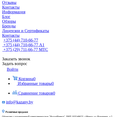
Отзывы
Контакты
Информация
Блог
Обзоры
Бренды
Лицензии и Сертификаты
Контакты
+375 (44) 710-66-77
+375 (44) 710-66-77
А1
+375 (29) 711-66-77
МТС
Заказать звонок
Задать вопрос
Войти
Корзина
0
Избранные товары
0
Сравнение товаров
0
info@kazany.by
Розничные продажи:
Общество с ограниченной ответственностью "ЧугунИнвест", УНП 193548625, г.Минск, ул. Игнатенко, д.2,