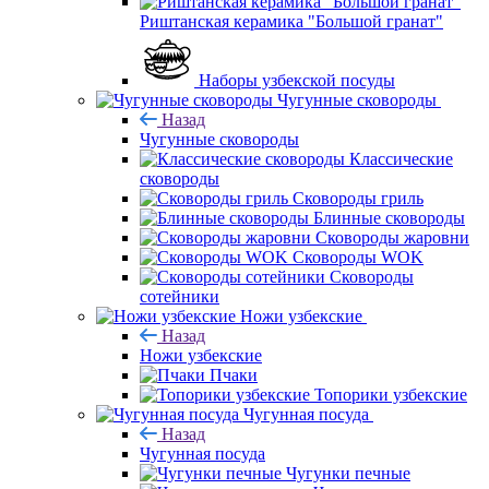
Риштанская керамика "Большой гранат"
Наборы узбекской посуды
Чугунные сковороды
Назад
Чугунные сковороды
Классические
сковороды
Сковороды гриль
Блинные сковороды
Сковороды жаровни
Сковороды WOK
Сковороды
сотейники
Ножи узбекские
Назад
Ножи узбекские
Пчаки
Топорики узбекские
Чугунная посуда
Назад
Чугунная посуда
Чугунки печные