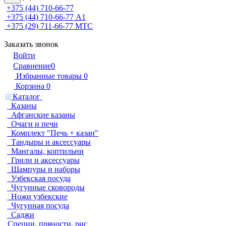
+375 (44) 710-66-77
+375 (44) 710-66-77
А1
+375 (29) 711-66-77
МТС
Заказать звонок
Войти
Сравнение
0
Избранные товары
0
Корзина
0
Каталог
Казаны
Афганские казаны
Очаги и печи
Комплект "Печь + казан"
Тандыры и аксессуары
Мангалы, коптильни
Грили и аксессуары
Шампуры и наборы
Узбекская посуда
Чугунные сковороды
Ножи узбекские
Чугунная посуда
Саджи
Специи, пряности, рис