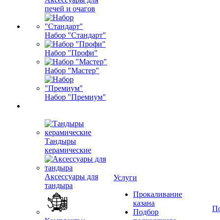
печей и очагов
Набор "Стандарт"
Набор "Профи"
Набор "Мастер"
Набор "Премиум"
Тандыры
керамические
Аксессуары для
Услуги
тандыра
Прокаливание
казана
П
Подбор