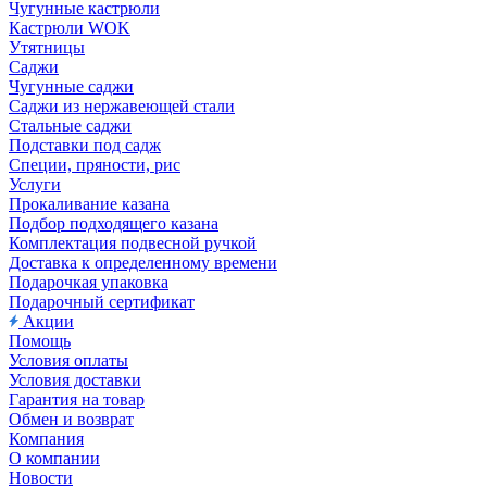
Чугунные кастрюли
Кастрюли WOK
Утятницы
Саджи
Чугунные саджи
Саджи из нержавеющей стали
Стальные саджи
Подставки под садж
Специи, пряности, рис
Услуги
Прокаливание казана
Подбор подходящего казана
Комплектация подвесной ручкой
Доставка к определенному времени
Подарочкая упаковка
Подарочный сертификат
Акции
Помощь
Условия оплаты
Условия доставки
Гарантия на товар
Обмен и возврат
Компания
О компании
Новости