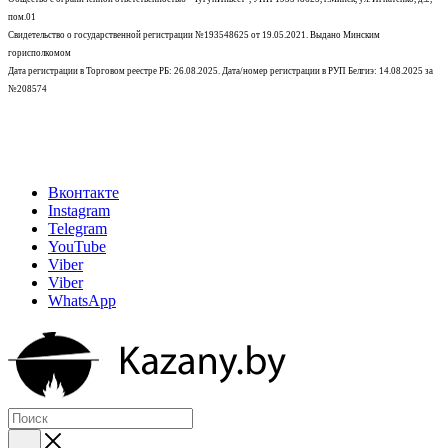
пом.01
Свидетельство о государственной регистрации №193548625 от 19.05.2021.
Выдано Минским
горисполкомом
Дата регистрации в Торговом реестре РБ: 26.08.2025. Дата/номер регистрации в РУП Белгиэ: 14.08.2025 за
№208574
Вконтакте
Instagram
Telegram
YouTube
Viber
Viber
WhatsApp