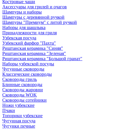
Костровые чаши
Аксессуары для грилей и очагов
Шампуры и наборы
Шампуры с деревянной ручкой
Шампуры "Премиум" с литой ручкой
Наборы для шашлыка
Принадлежности для гриля
Узбекская посуда
Узбекский фарфор "Пахта"
Риштанская керамика "Синяя"
Риштанская керамика "Зеленая"
Риштанская керамика "Большой гранат"
Наборы узбекской посуды
Чугунные сковороды
Классические сковороды
Сковороды гриль
Блинные сковороды
Сковороды жаровни
Сковороды WOK
Сковороды сотейники
Ножи узбекские
Пчаки
Топорики узбекские
Чугунная посуда
Чугунки печные