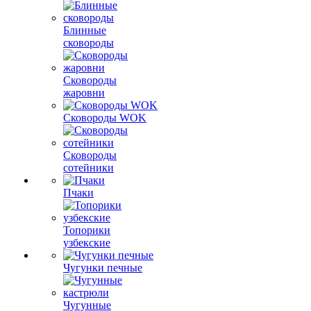
Блинные
сковороды
Сковороды
жаровни
Сковороды WOK
Сковороды
сотейники
Пчаки
Топорики
узбекские
Чугунки печные
Чугунные