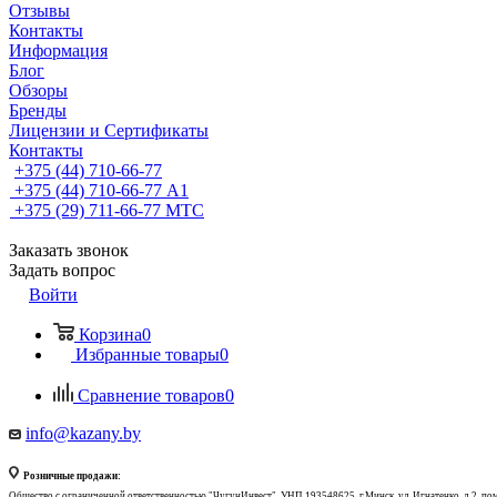
Отзывы
Контакты
Информация
Блог
Обзоры
Бренды
Лицензии и Сертификаты
Контакты
+375 (44) 710-66-77
+375 (44) 710-66-77
А1
+375 (29) 711-66-77
МТС
Заказать звонок
Задать вопрос
Войти
Корзина
0
Избранные товары
0
Сравнение товаров
0
info@kazany.by
Розничные продажи:
Общество с ограниченной ответственностью "ЧугунИнвест", УНП 193548625, г.Минск, ул. Игнатенко, д.2, по