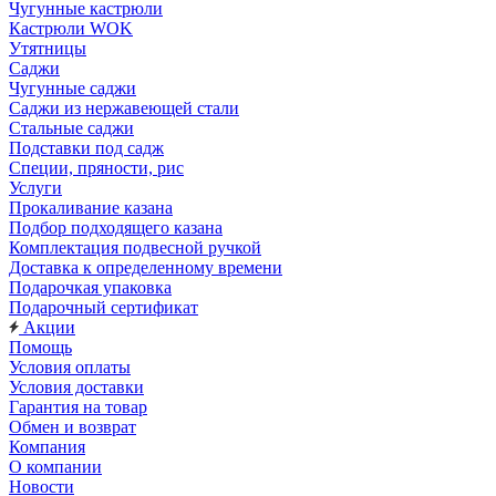
Чугунные кастрюли
Кастрюли WOK
Утятницы
Саджи
Чугунные саджи
Саджи из нержавеющей стали
Стальные саджи
Подставки под садж
Специи, пряности, рис
Услуги
Прокаливание казана
Подбор подходящего казана
Комплектация подвесной ручкой
Доставка к определенному времени
Подарочкая упаковка
Подарочный сертификат
Акции
Помощь
Условия оплаты
Условия доставки
Гарантия на товар
Обмен и возврат
Компания
О компании
Новости