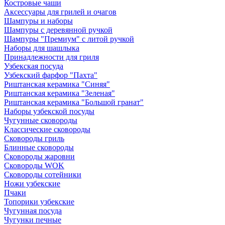
Костровые чаши
Аксессуары для грилей и очагов
Шампуры и наборы
Шампуры с деревянной ручкой
Шампуры "Премиум" с литой ручкой
Наборы для шашлыка
Принадлежности для гриля
Узбекская посуда
Узбекский фарфор "Пахта"
Риштанская керамика "Синяя"
Риштанская керамика "Зеленая"
Риштанская керамика "Большой гранат"
Наборы узбекской посуды
Чугунные сковороды
Классические сковороды
Сковороды гриль
Блинные сковороды
Сковороды жаровни
Сковороды WOK
Сковороды сотейники
Ножи узбекские
Пчаки
Топорики узбекские
Чугунная посуда
Чугунки печные