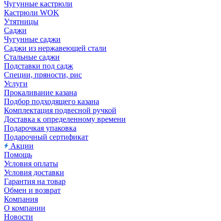
Чугунные кастрюли
Кастрюли WOK
Утятницы
Саджи
Чугунные саджи
Саджи из нержавеющей стали
Стальные саджи
Подставки под садж
Специи, пряности, рис
Услуги
Прокаливание казана
Подбор подходящего казана
Комплектация подвесной ручкой
Доставка к определенному времени
Подарочкая упаковка
Подарочный сертификат
Акции
Помощь
Условия оплаты
Условия доставки
Гарантия на товар
Обмен и возврат
Компания
О компании
Новости