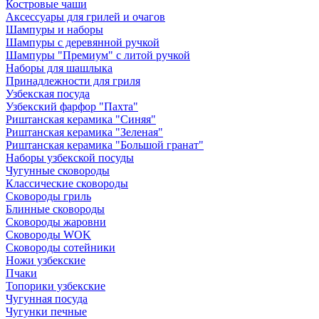
Костровые чаши
Аксессуары для грилей и очагов
Шампуры и наборы
Шампуры с деревянной ручкой
Шампуры "Премиум" с литой ручкой
Наборы для шашлыка
Принадлежности для гриля
Узбекская посуда
Узбекский фарфор "Пахта"
Риштанская керамика "Синяя"
Риштанская керамика "Зеленая"
Риштанская керамика "Большой гранат"
Наборы узбекской посуды
Чугунные сковороды
Классические сковороды
Сковороды гриль
Блинные сковороды
Сковороды жаровни
Сковороды WOK
Сковороды сотейники
Ножи узбекские
Пчаки
Топорики узбекские
Чугунная посуда
Чугунки печные