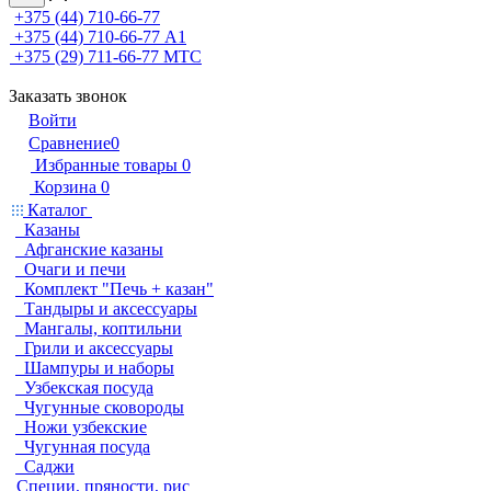
+375 (44) 710-66-77
+375 (44) 710-66-77
А1
+375 (29) 711-66-77
МТС
Заказать звонок
Войти
Сравнение
0
Избранные товары
0
Корзина
0
Каталог
Казаны
Афганские казаны
Очаги и печи
Комплект "Печь + казан"
Тандыры и аксессуары
Мангалы, коптильни
Грили и аксессуары
Шампуры и наборы
Узбекская посуда
Чугунные сковороды
Ножи узбекские
Чугунная посуда
Саджи
Специи, пряности, рис