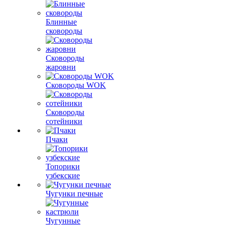
Блинные
сковороды
Сковороды
жаровни
Сковороды WOK
Сковороды
сотейники
Пчаки
Топорики
узбекские
Чугунки печные
Чугунные