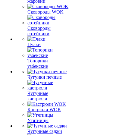
жаровни
Сковороды WOK
Сковороды
сотейники
Пчаки
Топорики
узбекские
Чугунки печные
Чугунные
кастрюли
Кастрюли WOK
Утятницы
Чугунные саджи