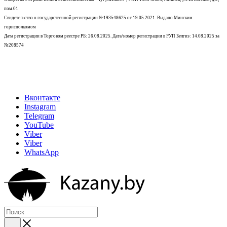
пом.01
Свидетельство о государственной регистрации №193548625 от 19.05.2021.
Выдано Минским
горисполкомом
Дата регистрации в Торговом реестре РБ: 26.08.2025. Дата/номер регистрации в РУП Белгиэ: 14.08.2025 за
№208574
Вконтакте
Instagram
Telegram
YouTube
Viber
Viber
WhatsApp