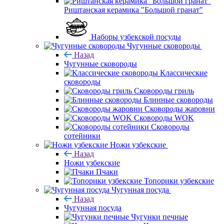
Риштанская керамика "Большой гранат"
Наборы узбекской посуды
Чугунные сковороды
Назад
Чугунные сковороды
Классические
сковороды
Сковороды гриль
Блинные сковороды
Сковороды жаровни
Сковороды WOK
Сковороды
сотейники
Ножи узбекские
Назад
Ножи узбекские
Пчаки
Топорики узбекские
Чугунная посуда
Назад
Чугунная посуда
Чугунки печные