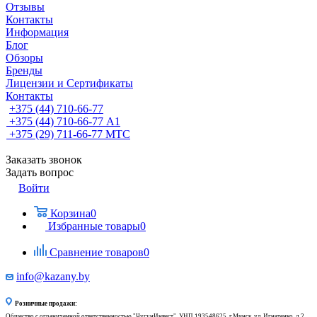
Отзывы
Контакты
Информация
Блог
Обзоры
Бренды
Лицензии и Сертификаты
Контакты
+375 (44) 710-66-77
+375 (44) 710-66-77
А1
+375 (29) 711-66-77
МТС
Заказать звонок
Задать вопрос
Войти
Корзина
0
Избранные товары
0
Сравнение товаров
0
info@kazany.by
Розничные продажи:
Общество с ограниченной ответственностью "ЧугунИнвест", УНП 193548625, г.Минск, ул. Игнатенко, д.2,