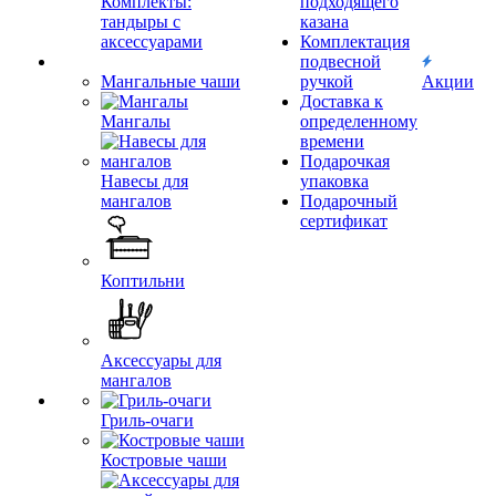
Комплекты:
подходящего
тандыры с
казана
аксессуарами
Комплектация
подвесной
Мангальные чаши
ручкой
Акции
Доставка к
Мангалы
определенному
времени
Подарочкая
Навесы для
упаковка
мангалов
Подарочный
сертификат
Коптильни
Аксессуары для
мангалов
Гриль-очаги
Костровые чаши