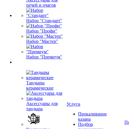
печей и очагов
Набор "Стандарт"
Набор "Профи"
Набор "Мастер"
Набор "Премиум"
Тандыры
керамические
Аксессуары для
Услуги
тандыра
Прокаливание
казана
П
Подбор