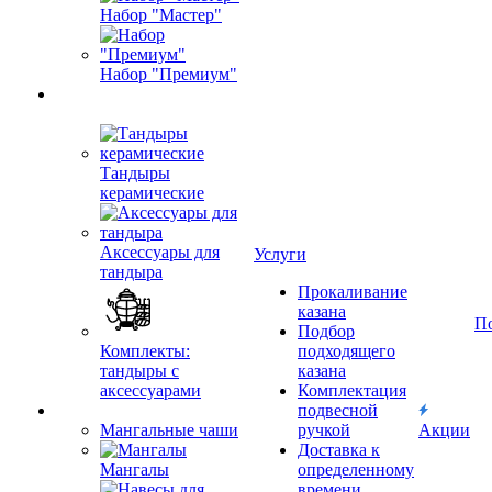
Набор "Мастер"
Набор "Премиум"
Тандыры
керамические
Аксессуары для
Услуги
тандыра
Прокаливание
казана
П
Подбор
Комплекты:
подходящего
тандыры с
казана
аксессуарами
Комплектация
подвесной
Мангальные чаши
ручкой
Акции
Доставка к
Мангалы
определенному
времени